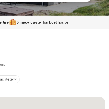
ertise
5 mio.+
gæster har boet hos os
ien.
aciliteter