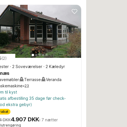
5
(
2
)
ster
·
2 Soveværelser
·
2 Kæledyr
rnæs
avemøbler
Terrasse
Veranda
askemaskine
+
23
m til kyst
atis afbestilling 35 dage før check-
od ekstra gebyr)
rabat
4.907 DKK
4 DKK
i 7 nætter
 slutrengøring