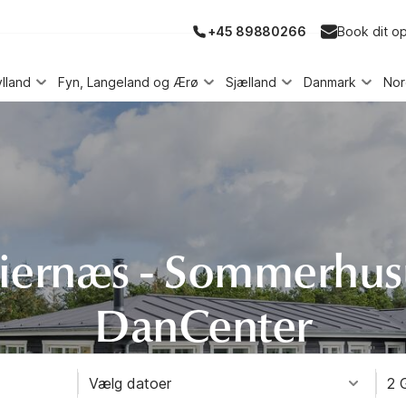
+45 89880266
Book dit o
ylland
Fyn, Langeland og Ærø
Sjælland
Danmark
No
ernæs - Sommerhus
DanCenter
Vælg datoer
2 