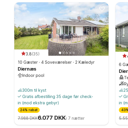
3.8
(
35
)
10 Gæster
·
4 Soveværelser
·
2 Kæledyr
6 Gæ
Diernæs
Die
Indoor pool
T
R
300m til kyst
25
Gratis afbestilling 35 dage før check-
Gr
in
(mod ekstra gebyr)
in
(m
24% rabat
43%
6.077 DKK
7.988 DKK
i 7 nætter
5.55