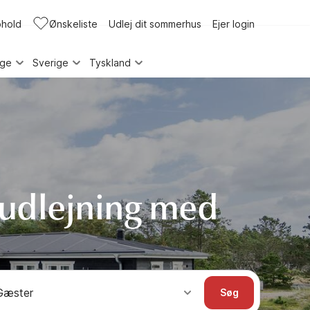
phold
Ønskeliste
Udlej dit sommerhus
Ejer login
rge
Sverige
Tyskland
udlejning med
Gæster
Søg