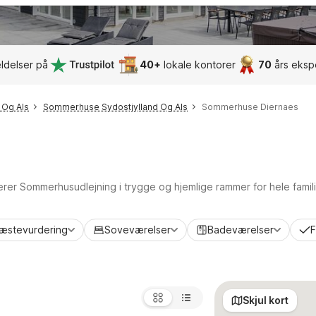
ldelser på
40+
lokale kontorer
70
års eksp
 Og Als
Sommerhuse Sydostjylland Og Als
Sommerhuse Diernaes
terer Sommerhusudlejning i trygge og hjemlige rammer for hele famil
æstevurdering
Soveværelser
Badeværelser
F
Skjul kort