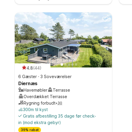
4.8
(
44
)
6 Gæster
·
3 Soveværelser
Diernæs
Havemøbler
Terrasse
Overdækket Terrasse
Rygning forbudt
+
30
300m til kyst
Gratis afbestilling 35 dage før check-
in
(mod ekstra gebyr)
39% rabat