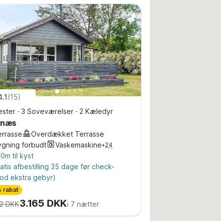
4.1
(
15
)
ster
·
3 Soveværelser
·
2 Kæledyr
rnæs
errasse
Overdækket Terrasse
ygning forbudt
Vaskemaskine
+
24
0m til kyst
atis afbestilling 35 dage før check-
od ekstra gebyr)
 rabat
3.165 DKK
2 DKK
i 7 nætter