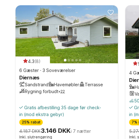
4.3
(
8
)
6 Gæster
·
3 Soveværelser
4 Gæ
Diernæs
Die
Sandstrand
Havemøbler
Terrasse
H
Rygning forbudt
+
22
V
50
Gratis afbestilling 35 dage før check-
Gr
in
(mod ekstra gebyr)
in
(m
25% rabat
7% 
3.146 DKK
4.187 DKK
i 7 nætter
5.27
Inkl. slutrengøring
Inkl.