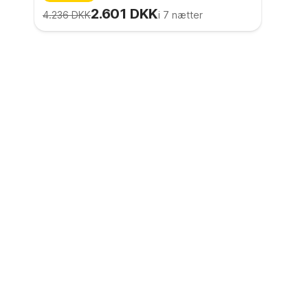
2.601 DKK
4.236 DKK
i 7 nætter