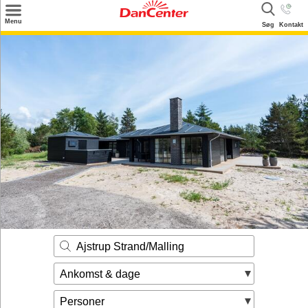
×
Menu
Søg
Kontakt
Søg
Tilbud
Destinationer
Inspiration
Info
Kontakt
Udlejning af sommerhus
Ejer
Ajstrup Strand/Malling
Ankomst & dage
Personer