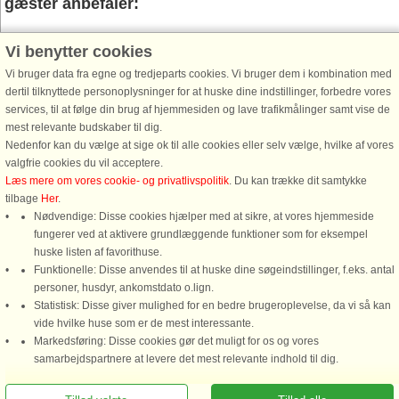
gæster anbefaler:
Vi benytter cookies
Vi bruger data fra egne og tredjeparts cookies. Vi bruger dem i kombination med
dertil tilknyttede personoplysninger for at huske dine indstillinger, forbedre vores
services, til at følge din brug af hjemmesiden og lave trafikmålinger samt vise de
mest relevante budskaber til dig.
Hus nr: 52888
Hus nr: 15426
Nedenfor kan du vælge at sige ok til alle cookies eller selv vælge, hvilke af vores
valgfrie cookies du vil acceptere.
Ajstrup Strand/Malling
Ajstrup Strand/Malling
Læs mere om vores cookie- og privatlivspolitik
. Du kan trække dit samtykke
4 personer, 95 m²
5 personer, 90 m²
tilbage
Her
.
150 m til kyst.
300 m til kyst.
Nødvendige: Disse cookies hjælper med at sikre, at vores hjemmeside
Dette charmerende feriehus ligger i
Dette indbydende feriehus har eget
fungerer ved at aktivere grundlæggende funktioner som for eksempel
et naturskønt område nær Ajstrup
spabad og en smuk naturgrund med
huske listen af favorithuse.
Strand, kun cirka 150 meter fra en
bålplads og hængekøje, beliggende
Funktionelle: Disse anvendes til at huske dine søgeindstillinger, f.eks. antal
skøn sandstrand. Stranden har en
i Ajstrup Strand, kun 20-25 minutters
personer, husdyr, ankomstdato o.lign.
badebro, og da den ligger i læ på
kørsel syd for Aarhus. Perfekt til
Statistisk: Disse giver mulighed for en bedre brugeroplevelse, da vi så kan
østkysten, er vandet normalt roligt ...
familier eller par, det tilbyder ...
vide hvilke huse som er de mest interessante.
Markedsføring: Disse cookies gør det muligt for os og vores
fra 4.965 DKK
fra 7.272 DKK
samarbejdspartnere at levere det mest relevante indhold til dig.