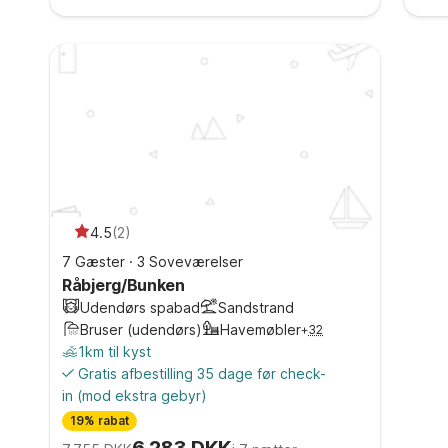
4.5
(
2
)
7 Gæster
·
3 Soveværelser
Råbjerg/Bunken
Udendørs spabad
Sandstrand
Bruser (udendørs)
Havemøbler
+
32
1km til kyst
Gratis afbestilling 35 dage før check-
in
(mod ekstra gebyr)
19% rabat