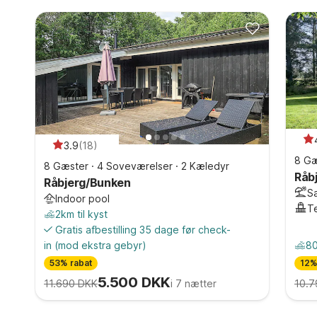
3.9
(
18
)
8 Gæ
8 Gæster
·
4 Soveværelser
·
2 Kæledyr
Råb
Råbjerg/Bunken
S
Indoor pool
T
2km til kyst
Gratis afbestilling 35 dage før check-
in
(mod ekstra gebyr)
80
53% rabat
12%
5.500 DKK
11.690 DKK
i 7 nætter
10.7