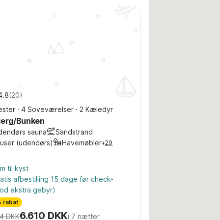
4.8
(
20
)
ster
·
4 Soveværelser
·
2 Kæledyr
jerg/Bunken
dendørs sauna
Sandstrand
ruser (udendørs)
Havemøbler
+
29
m til kyst
atis afbestilling 15 dage før check-
od ekstra gebyr)
 rabat
6.610 DKK
4 DKK
i 7 nætter