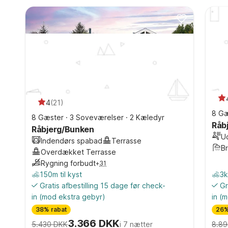
4
(
21
)
8 Gæ
8 Gæster
·
3 Soveværelser
·
2 Kæledyr
Råb
Råbjerg/Bunken
U
Indendørs spabad
Terrasse
B
Overdækket Terrasse
Rygning forbudt
+
31
150m til kyst
3k
Gratis afbestilling 15 dage før check-
Gr
in
(mod ekstra gebyr)
in
(m
38% rabat
26%
3.366 DKK
5.430 DKK
i 7 nætter
8.89