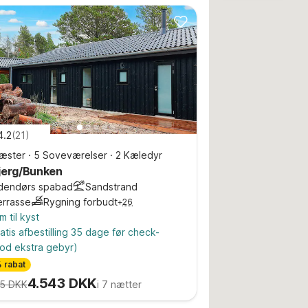
4.2
(
21
)
æster
·
5 Soveværelser
·
2 Kæledyr
jerg/Bunken
dendørs spabad
Sandstrand
errasse
Rygning forbudt
+
26
m til kyst
atis afbestilling 35 dage før check-
od ekstra gebyr)
 rabat
4.543 DKK
5 DKK
i 7 nætter