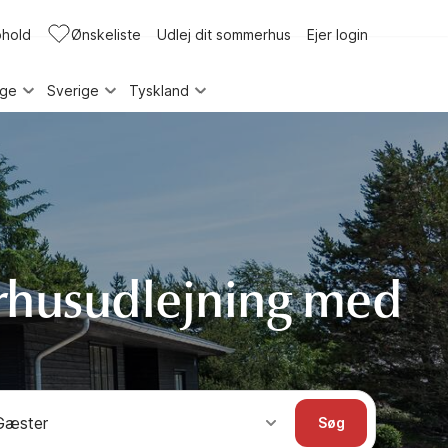
phold
Ønskeliste
Udlej dit sommerhus
Ejer login
rge
Sverige
Tyskland
husudlejning med
Gæster
Søg