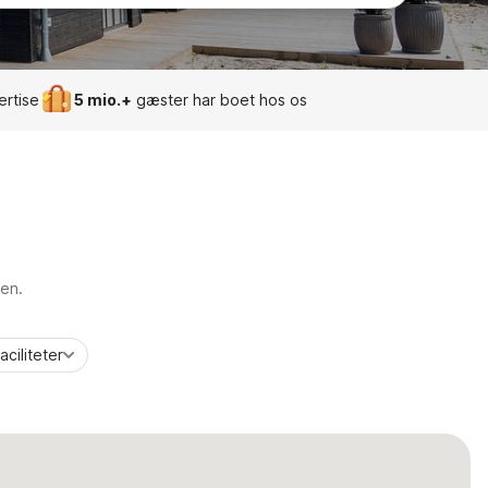
ertise
5 mio.+
gæster har boet hos os
ien.
aciliteter