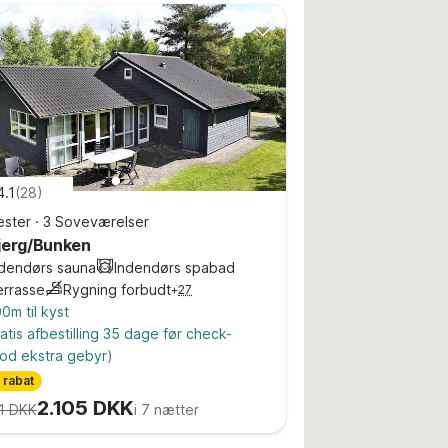
4.1
(
28
)
ster
·
3 Soveværelser
jerg/Bunken
ndendørs sauna
Indendørs spabad
errasse
Rygning forbudt
+
27
0m til kyst
atis afbestilling 35 dage før check-
od ekstra gebyr)
 rabat
2.105 DKK
1 DKK
i 7 nætter