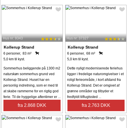
Hus nr: 9343
Hus nr: 37327
Kollerup Strand
Kollerup Strand
6 personer, 83 m²
6 personer, 68 m²
5,0 km til kyst.
5,0 km til kyst.
Sommerhus beliggende på 1300 m2
Dette nyligt moderniserede feriehus
naturskøn sommerhus grund ved
ligger i fredelige naturomgivelser i et
Kollerup Strand. Huset har en
roligt ferieområde, i kort afstand fra
personlig indretning, som er med til
Kollerup Strand. Det er omgivet af
at skabe rammerne for en rigtig god
grønne områder og tilbyder et
ferie. Til de hyggelige aftentimer er ...
fredfyldt tilflugtssted ...
fra 2.868 DKK
fra 2.763 DKK