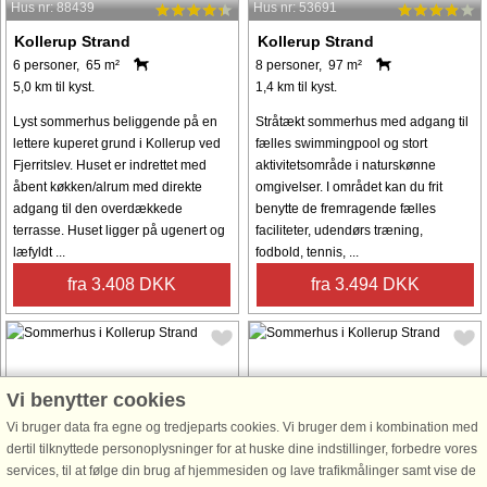
Hus nr: 88439
Hus nr: 53691
Kollerup Strand
Kollerup Strand
6 personer, 65 m²
8 personer, 97 m²
5,0 km til kyst.
1,4 km til kyst.
Lyst sommerhus beliggende på en
Stråtækt sommerhus med adgang til
lettere kuperet grund i Kollerup ved
fælles swimmingpool og stort
Fjerritslev. Huset er indrettet med
aktivitetsområde i naturskønne
åbent køkken/alrum med direkte
omgivelser. I området kan du frit
adgang til den overdækkede
benytte de fremragende fælles
terrasse. Huset ligger på ugenert og
faciliteter, udendørs træning,
læfyldt ...
fodbold, tennis, ...
fra 3.408 DKK
fra 3.494 DKK
Vi benytter cookies
Vi bruger data fra egne og tredjeparts cookies. Vi bruger dem i kombination med
Hus nr: 48999
Hus nr: 9236
dertil tilknyttede personoplysninger for at huske dine indstillinger, forbedre vores
services, til at følge din brug af hjemmesiden og lave trafikmålinger samt vise de
Kollerup Strand
Kollerup Strand