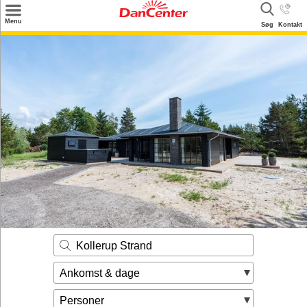
×
Menu
Søg
Kontakt
Søg
Tilbud
Destinationer
Inspiration
Info
Kontakt
Udlejning af sommerhus
Ejer
Kollerup Strand
Ankomst & dage
Personer