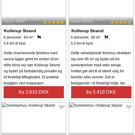
Hus nr: 54267
Hus nr: 60151
Kollerup Strand
Kollerup Strand
6 personer, 84 m²
6 personer, 86 m²
4,6 km til kyst.
5,0 km til kyst.
Dette charmerende feriehus med
Dette veludstyrede feriehus strækker
sauna ligger gemt for enden af ​​en
sig over 86 m² og byder på tre
stille blind vej nær Kollerup Strand
soveværelser med seks senge,
og byder på fuldstændig privatliv og
hvilket gør det til et ideelt valg for
et fredeligt tilflugtssted. Et praktisk
familier eller venner. Det er
bryggers ved indgangen ...
beliggende i et fredeligt miljø, der ...
fra 3.810 DKK
fra 5.418 DKK