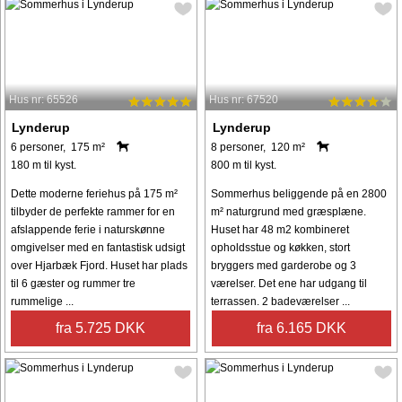
Hus nr: 65526
Hus nr: 67520
Lynderup
Lynderup
6 personer, 175 m²
8 personer, 120 m²
180 m til kyst.
800 m til kyst.
Dette moderne feriehus på 175 m²
Sommerhus beliggende på en 2800
tilbyder de perfekte rammer for en
m² naturgrund med græsplæne.
afslappende ferie i naturskønne
Huset har 48 m2 kombineret
omgivelser med en fantastisk udsigt
opholdsstue og køkken, stort
over Hjarbæk Fjord. Huset har plads
bryggers med garderobe og 3
til 6 gæster og rummer tre
værelser. Det ene har udgang til
rummelige ...
terrassen. 2 badeværelser ...
fra 5.725 DKK
fra 6.165 DKK