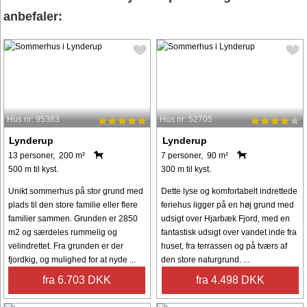
anbefaler:
Hus nr: 95383
Hus nr: 52705
Lynderup
Lynderup
13 personer, 200 m²
7 personer, 90 m²
500 m til kyst.
300 m til kyst.
Unikt sommerhus på stor grund med
Dette lyse og komfortabelt indrettede
plads til den store familie eller flere
feriehus ligger på en høj grund med
familier sammen. Grunden er 2850
udsigt over Hjarbæk Fjord, med en
m2 og særdeles rummelig og
fantastisk udsigt over vandet inde fra
velindrettet. Fra grunden er der
huset, fra terrassen og på tværs af
fjordkig, og mulighed for at nyde ...
den store naturgrund. ...
fra 6.703 DKK
fra 4.498 DKK