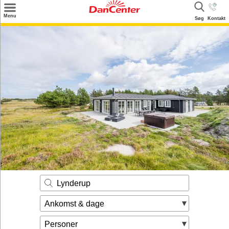
×
Menu
Søg
Kontakt
Søg
Tilbud
Destinationer
Inspiration
Info
Kontakt
Udlejning af sommerhus
Ejer
Lynderup
Ankomst & dage
Personer