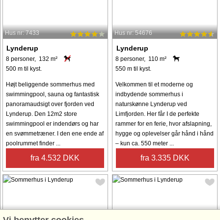
Hus nr: 7433
Hus nr: 54676
Lynderup
Lynderup
8 personer, 132 m²
8 personer, 110 m²
500 m til kyst.
550 m til kyst.
Højt beliggende sommerhus med
Velkommen til et moderne og
swimmingpool, sauna og fantastisk
indbydende sommerhus i
panoramaudsigt over fjorden ved
naturskønne Lynderup ved
Lynderup. Den 12m2 store
Limfjorden. Her får I de perfekte
swimmingpool er indendørs og har
rammer for en ferie, hvor afslapning,
en svømmetræner. I den ene ende af
hygge og oplevelser går hånd i hånd
poolrummet finder ...
– kun ca. 550 meter ...
fra 4.532 DKK
fra 3.335 DKK