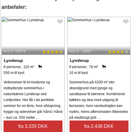
anbefaler:
Hus nr: 54676
Hus nr: 14860
Lynderup
Lynderup
8 personer, 110 m²
8 personer, 78 m²
550 m til kyst.
10 m til kyst.
Velkommen til et moderne og
Sommerhus på 4200 m² stor
indbydende sommerhus i
strandgrund med gynge og
naturskønne Lynderup ved
sandkasse til børnene. Kombineret
Limfjorden. Her får I de perfekte
køkken og stue med udgang til
rammer for en ferie, hvor afslapning,
terrassen, hvor vandudsigten kan
hygge og oplevelser går hånd i hånd
nydes, mens aftensmaden tilberedes
– kun ca. 550 meter ...
på medbragt grill. ...
fra 3.335 DKK
fra 2.438 DKK