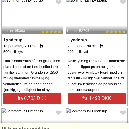
Hus nr: 95383
Hus nr: 52705
Lynderup
Lynderup
13 personer, 200 m²
7 personer, 90 m²
500 m til kyst.
300 m til kyst.
Unikt sommerhus på stor grund med
Dette lyse og komfortabelt indrettede
plads til den store familie eller flere
feriehus ligger på en høj grund med
familier sammen. Grunden er 2850
udsigt over Hjarbæk Fjord, med en
m2 og særdeles rummelig og
fantastisk udsigt over vandet inde fra
velindrettet. Fra grunden er der
huset, fra terrassen og på tværs af
fjordkig, og mulighed for at nyde ...
den store naturgrund. ...
fra 6.703 DKK
fra 4.498 DKK