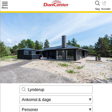
×
Menu
Søg
Kontakt
Søg
Tilbud
Destinationer
Inspiration
Info
Kontakt
Udlejning af sommerhus
Ejer
Lynderup
Ankomst & dage
Personer