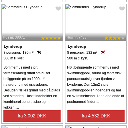
Hus nr: 38071
Hus nr: 7433
Lynderup
Lynderup
8 personer, 130 m²
8 personer, 132 m²
500 m til kyst.
500 m til kyst.
Sommerhus med stort
Højt beliggende sommerhus med
terrasseanlæg rundt om huset
swimmingpool, sauna og fantastisk
beliggende på en 1900 m²
panoramaudsigt over fjorden ved
naturgrund med græsplæne.
Lynderup. Den 12m2 store
Desuden fælles grund med bålplads
swimmingpool er indendørs og har
ved stranden. Huset indeholder en
en svømmetræner. I den ene ende af
kombineret opholdsstue og
poolrummet finder ...
køkken, ...
fra 3.002 DKK
fra 4.532 DKK