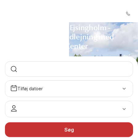
Sommerhus Ejsingholm -
Sommerhusudlejning med
DanCenter
Tilføj datoer
Søg