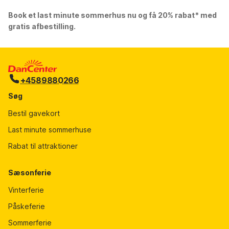
Book et last minute sommerhus nu og få 20% rabat* med
gratis afbestilling.
+4589880266
Søg
Bestil gavekort
Last minute sommerhuse
Rabat til attraktioner
Sæsonferie
Vinterferie
Påskeferie
Sommerferie