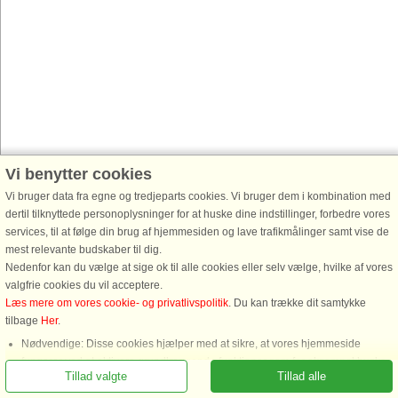
Vi benytter cookies
Vi bruger data fra egne og tredjeparts cookies. Vi bruger dem i kombination med
dertil tilknyttede personoplysninger for at huske dine indstillinger, forbedre vores
services, til at følge din brug af hjemmesiden og lave trafikmålinger samt vise de
mest relevante budskaber til dig.
Nedenfor kan du vælge at sige ok til alle cookies eller selv vælge, hvilke af vores
valgfrie cookies du vil acceptere.
Læs mere om vores cookie- og privatlivspolitik
. Du kan trække dit samtykke
tilbage
Her
.
Ring for at bestille
Nødvendige: Disse cookies hjælper med at sikre, at vores hjemmeside
fungerer ved at aktivere grundlæggende funktioner som for eksempel huske
Tillad valgte
Tillad alle
listen af favorithuse.
Funktionelle: Disse anvendes til at huske dine søgeindstillinger, f.eks. antal