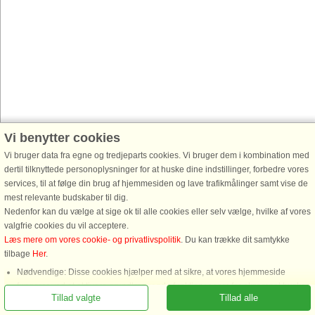
Vi benytter cookies
Vi bruger data fra egne og tredjeparts cookies. Vi bruger dem i kombination med
dertil tilknyttede personoplysninger for at huske dine indstillinger, forbedre vores
services, til at følge din brug af hjemmesiden og lave trafikmålinger samt vise de
mest relevante budskaber til dig.
Nedenfor kan du vælge at sige ok til alle cookies eller selv vælge, hvilke af vores
valgfrie cookies du vil acceptere.
Læs mere om vores cookie- og privatlivspolitik
. Du kan trække dit samtykke
tilbage
Her
.
Ring for at bestille
Nødvendige: Disse cookies hjælper med at sikre, at vores hjemmeside
fungerer ved at aktivere grundlæggende funktioner som for eksempel huske
Tillad valgte
Tillad alle
listen af favorithuse.
Funktionelle: Disse anvendes til at huske dine søgeindstillinger, f.eks. antal