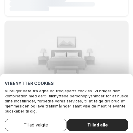
VI BENYTTER COOKIES
Vi bruger data fra egne og tredjeparts cookies. Vi bruger dem i
kombination med dertil tilknyttede personoplysninger for at huske
dine indstillinger, forbedre vores services, til at følge din brug af
hjemmesiden og lave trafikmålinger samt vise de mest relevante
Leder du efter de bedste ophold..
budskaber til dig.
Nedenfor kan du vælge at sige ok til alle cookies eller selv vælge,
hvilke af vores valgfrie cookies du vil acceptere.
kort
Tillad valgte
Tillad alle
. Du kan
Læs mere om vores cookie- og privatlivspolitik
trække dit samtykke tilbage
.
Her