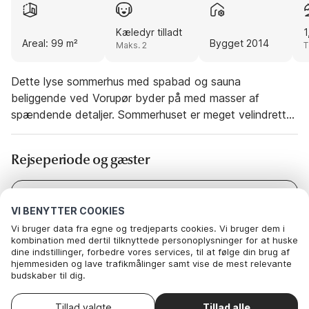
Kæledyr tilladt
1
Areal: 99 m²
Bygget 2014
Maks. 2
T
Dette lyse sommerhus med spabad og sauna
beliggende ved Vorupør byder på med masser af
spændende detaljer. Sommerhuset er meget velindrettet
med soverum med dobbeltsenge, moderne møblering,
gratis internet og tv internationale kanaler. Flot
Rejseperiode og gæster
badeværelse med brus og gulvvarme og spabad og
sauna. Derudover gæstetoilet. Der er vaskemaskine og
tørretumbler. Huset opvarmes med elvarme, brændeovn
Dato
Vælg datoer
VI BENYTTER COOKIES
samt luft/luft varmepumpe. Det veludstyrede køkken har
Gæster
2 Gæster
Vi bruger data fra egne og tredjeparts cookies. Vi bruger dem i
bl.a. opvaskemaskine, mikroovn, keramisk komfur og
kombination med dertil tilknyttede personoplysninger for at huske
køle/frys. Der er gode terrasser, hvor I kan nyde solen.
dine indstillinger, forbedre vores services, til at følge din brug af
Udlejes ikke til ungdomsgrupper.
hjemmesiden og lave trafikmålinger samt vise de mest relevante
budskaber til dig.
Nedenfor kan du vælge at sige ok til alle cookies eller selv vælge,
hvilke af vores valgfrie cookies du vil acceptere.
Vælg ankomstdato
Tillad valgte
Tillad alle