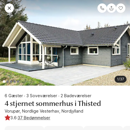
1/37
6 Gæster
3 Soveværelser
2 Badeværelser
·
·
4 stjernet sommerhus i Thisted
Vorupør, Nordlige Vesterhav, Nordjylland
3.6
·
37 Bedømmelser