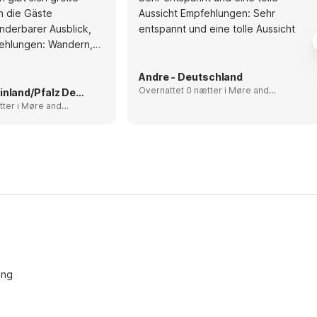
h die Gäste
Aussicht Empfehlungen: Sehr
nderbarer Ausblick,
entspannt und eine tolle Aussicht
ehlungen: Wandern,
fach die Seele
.
Andre - Deutschland
Overnattet 0 nætter i Møre and
Helmuth - Rheinland/Pfalz Deutschland
Romsdal, Norway
Møre and
y
ing