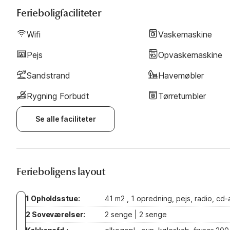
Ferieboligfaciliteter
Wifi
Vaskemaskine
Pejs
Opvaskemaskine
Sandstrand
Havemøbler
Rygning Forbudt
Tørretumbler
Se alle faciliteter
Ferieboligens layout
1 Opholdsstue:
41 m2 , 1 opredning, pejs, radio, cd-af
2 Soveværelser:
2 senge | 2 senge