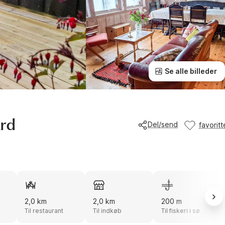
Se alle billeder
ard
Del/send
favoritt
2,0 km
2,0 km
200 m
Til restaurant
Til indkøb
Til fiskeri i sø