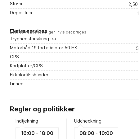
Strøm
2,50
Depositum
Ekstra services
Betales ved ferieboligen, hvis det bruges
Tryghedsforsikring fra
Motorbåd 19 fod m/motor 50 HK.
5
GPS
Kortplotter/GPS
Ekkolod/Fishfinder
Linned
Regler og politikker
Indtjekning
Udcheckning
16:00 - 18:00
08:00 - 10:00