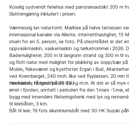
Koselig sydvendt feriehus med panoramautsikt 200 m fra
Sluttrengjøring inkludert i prisen.
Værmessig lun naturtomt. Markise på halve terrassen ved
internasjonal kanaler via Allente. Internetthastighet, 1
stuen for en 5. person, se foto. På uteområdet er det 
oppvaskmaskin, vaskemaskin og tørketrommel i 2026. De
Bademuligheter, 200 m til langrunn strand og 300 m til s
og flott natur med mulighet for plukking av sopp/bær på 
Molde, fiskeværet og kystfortet Ergan i Bud, Altanterh
ved Kvernberget, 240 moh. like ved flyplassen. 20 min til
Innerdalen, norges fineste dal.
Her kan du få torsk på 20-25 kg m.m. At det er så mye og
ørret i fjorden, unntatt i perioden fra den 1.mars -1.mai, el
bygg med innendørs fileteringsbenk med lys og rennende
til leiebåten, 3 km.
Båt til leie: 19 fots aliuminiumsbåt med 50 HK Suzuki p