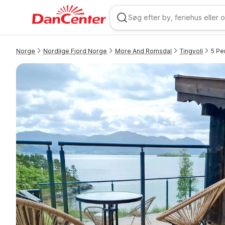
Norge
Nordlige Fjord Norge
More And Romsdal
Tingvoll
5 Pe
WIZARD MEMBER