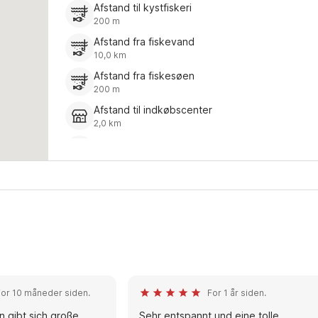
Afstand til kystfiskeri
200 m
Afstand fra fiskevand
10,0 km
Afstand fra fiskesøen
200 m
Afstand til indkøbscenter
2,0 km
Restaurant
2,0 km
For 10 måneder siden.
For 1 år siden.
n gibt sich große
Sehr entspannt und eine tolle