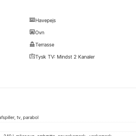
Havepejs
Ovn
Terrasse
Tysk TV: Mindst 2 Kanaler
spiller, tv, parabol