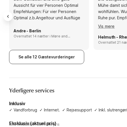
Aussicht für vier Personen Optimal
Mühe damit sic
Empfehlungen: Für vier Personen
wohlfühlen. Wu
Optimal z.b.Angeltour und Ausflüge
Ruhe pur. Empf
Angeln und ein
Vis mere
baumeln lassen
Andre - Berlin
Overnattet 14 nætter i Møre and
Romsdal, Norway
Overnattet 21 nætter i 
Romsdal, Norwa
Se alle 12 Gæstevurderinger
Yderligere services
Inklusiv
✓
Vandforbrug
✓
Internet.
✓
Rejsesupport
✓
Inkl. slutrengør
Eksklusiv (aktuel pris)
Ikke inkluderet i den viste pris