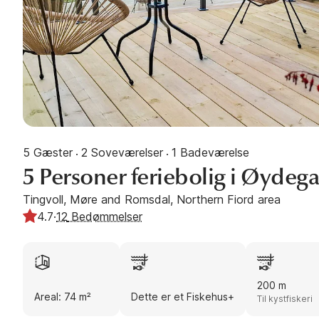
5 Gæster
2 Soveværelser
1 Badeværelse
·
·
5 Personer feriebolig i Øydeg
Tingvoll, Møre and Romsdal, Northern Fiord area
4.7
·
12
Bedømmelser
200 m
Areal: 74 m²
Dette er et Fiskehus+
Til kystfiskeri