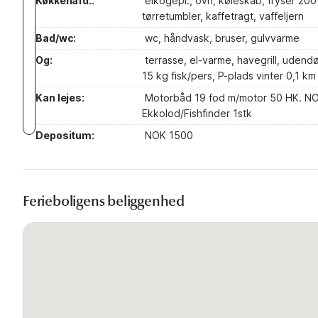
Køkkenafd.:
elkogepl., ovn, køleskab, fryser 20
tørretumbler, kaffetragt, vaffeljern
Bad/wc:
wc, håndvask, bruser, gulvvarme
Og:
terrasse, el-varme, havegrill, udend
15 kg fisk/pers, P-plads vinter 0,1 km
Kan lejes:
Motorbåd 19 fod m/motor 50 HK. NOK
Ekkolod/Fishfinder 1stk
Depositum:
NOK 1500
Ferieboligens beliggenhed