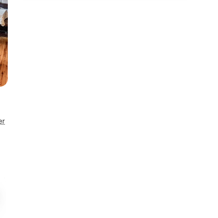
er
Enestående
Husnr. 29582