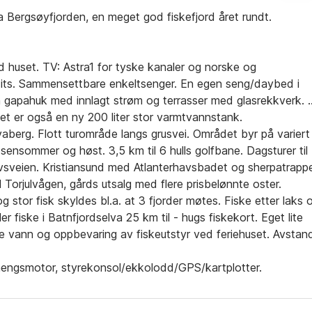
 Bergsøyfjorden, en meget god fiskefjord året rundt.
 huset. TV: Astra1 for tyske kanaler og norske og
5 Mits. Sammensettbare enkeltsenger. En egen seng/daybed i
en gapahuk med innlagt strøm og terrasser med glasrekkverk. 
t er også en ny 200 liter stor varmtvannstank.
vaberg. Flott turområde langs grusvei. Området byr på variert
sensommer og høst. 3,5 km til 6 hulls golfbane. Dagsturer til
avsveien. Kristiansund med Atlanterhavsbadet og sherpatrapp
 Torjulvågen, gårds utsalg med flere prisbelønnte oster.
 stor fisk skyldes bl.a. at 3 fjorder møtes. Fiske etter laks 
ler fiske i Batnfjordselva 25 km til - hugs fiskekort. Eget lite
 vann og oppbevaring av fiskeutstyr ved feriehuset. Avstan
åhengsmotor, styrekonsol/ekkolodd/GPS/kartplotter.