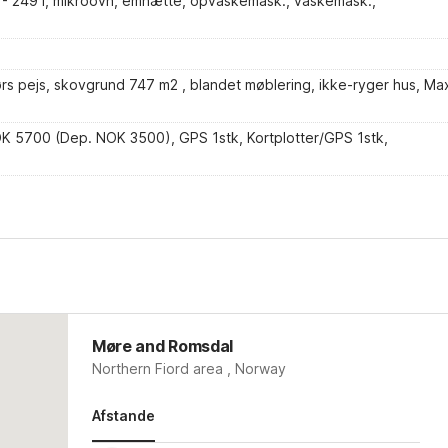
0 - 249 l, mikroovn, emhætte, opvaskemask., vaskemask.,
ørs pejs, skovgrund 747 m2 , blandet møblering, ikke-ryger hus, Ma
 5700 (Dep. NOK 3500), GPS 1stk, Kortplotter/GPS 1stk,
Møre and Romsdal
Northern Fiord area , Norway
Afstande