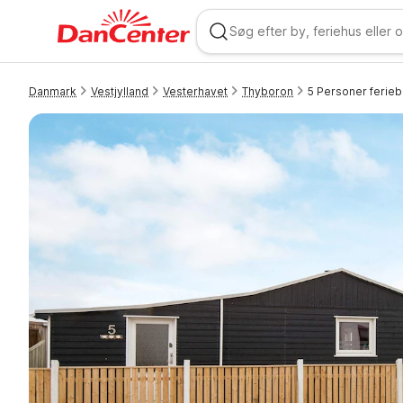
Danmark
Vestjylland
Vesterhavet
Thyboron
5 Personer ferieb
WIZARD MEMBER