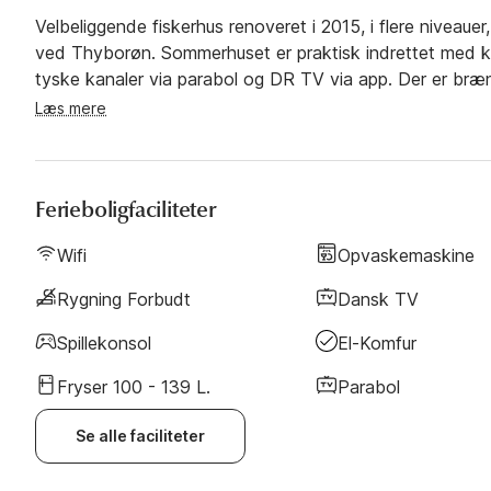
Velbeliggende fiskerhus renoveret i 2015, i flere niveau
ved Thyborøn. Sommerhuset er praktisk indrettet med
tyske kanaler via parabol og DR TV via app. Der er bræn
og rusk.Køkken med bl.a. keramisk komfur, køleskab med
Læs mere
havemøbler samt grill, hvor aftensmaden kan nydes, mens
barske side, kan I trække ind i den lukkede/overdækked
Ferieboligfaciliteter
Wifi
Opvaskemaskine
Rygning Forbudt
Dansk TV
Spillekonsol
El-Komfur
Fryser 100 - 139 L.
Parabol
Se alle faciliteter