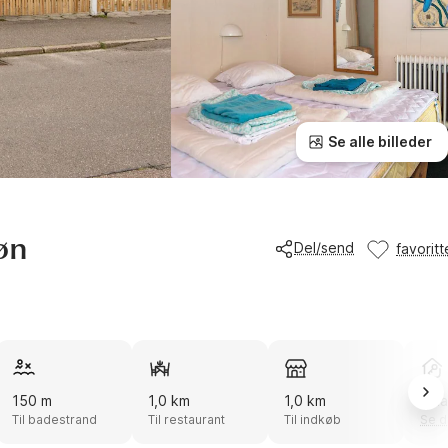
Se alle billeder
øn
Del/send
favoritt
150 m
1,0 km
1,0 km
Smar
Til badestrand
Til restaurant
Til indkøb
Se d