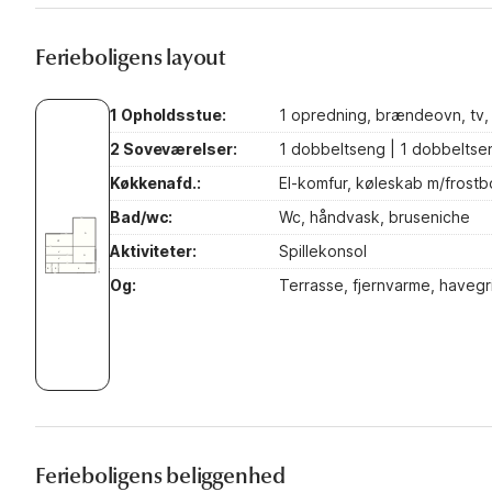
Ferieboligens layout
1 Opholdsstue:
1 opredning, brændeovn, tv,
2 Soveværelser:
1 dobbeltseng | 1 dobbeltse
Køkkenafd.:
El-komfur, køleskab m/frostb
Bad/wc:
Wc, håndvask, bruseniche
Aktiviteter:
Spillekonsol
Og:
Terrasse, fjernvarme, havegri
Ferieboligens beliggenhed