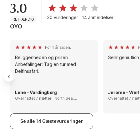
3.0
30 vurderinger · 14 anmeldelser
RETFÆRDIG
OYO
For 1 år siden.
F
Beliggenheden og prisen
Sehr gemütlich
Anbefalinger: Tag en tur med
Delfinsafari.
Lene - Vordingborg
Jerome - Werl
Overnattet 7 nætter i North Sea,
Overnattet 7 nætter i Nor
Denmark
Denmark
Se alle 14 Gæstevurderinger