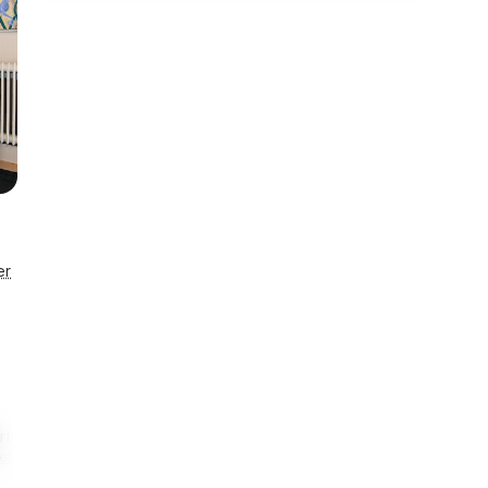
er
t lås
Enestående
etaljer
Husnr. 04514