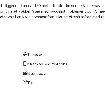
er, beliggende kun ca. 150 meter fra det brusende Vesterhavet
 kombineret køkken/stue med hyggeligt møblement og TV me
deovn til en kølig sommeraften eller en efterårsaften med r
 frostboks og separat fryser. Der er åben terrasse med
 solen går ned over området. Hvis vejret viser sig fra sin
e havestue (uopvarmet). Udlejes ikke til ungdomsgrupper.
Terrasse
Køleskab M/frostboks
Brændeovn
Toilet