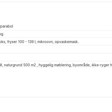
 parabol
ng
oks, fryser 100 - 139 l, mikroovn, opvaskemask.
ll, naturgrund 500 m2 , hyggelig møblering, byområde, ikke-ryger 