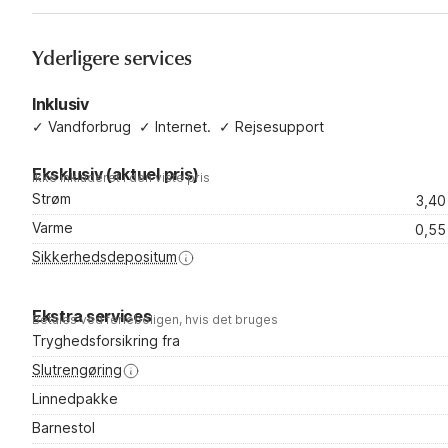
Yderligere services
Inklusiv
✓
Vandforbrug
✓
Internet.
✓
Rejsesupport
Eksklusiv (aktuel pris)
Ikke inkluderet i den viste pris
Strøm
3,40
Varme
0,55
Sikkerhedsdepositum
Ekstra services
Betales ved ferieboligen, hvis det bruges
Tryghedsforsikring fra
Slutrengøring
Linnedpakke
Barnestol