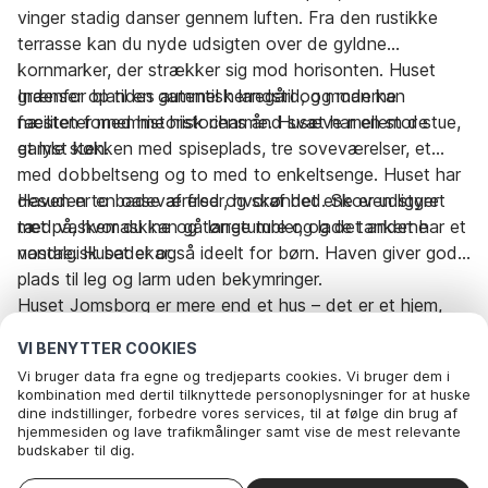
vinger stadig danser gennem luften. Fra den rustikke
terrasse kan du nyde udsigten over de gyldne
kornmarker, der strækker sig mod horisonten. Huset
grænser op til en gammel herregård, og man kan
Indenfor blandes autentisk landstil og moderne
næsten fornemme historiens ånd svæve mellem de
faciliteter med historisk charme. Huset har en stor stue,
gamle sten.
et lyst køkken med spiseplads, tre soveværelser, et
med dobbeltseng og to med to enkeltsenge. Huset har
desuden to badeværelser, hvoraf det ene er udstyret
Haven er en oase af fred og skønhed. Skoven ligger
med vaskemaskine og tørretumbler, og det andet har et
tæt på, hvor du kan gå lange ture og lade tankerne
nostalgisk badekar.
vandre. Huset er også ideelt for børn. Haven giver god
plads til leg og larm uden bekymringer.
Huset Jomsborg er mere end et hus – det er et hjem,
hvor historien møder nutiden og stilheden favner sjælen.
VI BENYTTER COOKIES
Et sted, hvor du kan finde ro, fordybelse og nærvær,
Vi bruger data fra egne og tredjeparts cookies. Vi bruger dem i
langt væk fra byens larm. Ikke tilgængelig for udlejning
kombination med dertil tilknyttede personoplysninger for at huske
til ungdomsgrupper. Slutrengøring er inkluderet i prisen.
dine indstillinger, forbedre vores services, til at følge din brug af
Rejseperiode og gæster
hjemmesiden og lave trafikmålinger samt vise de mest relevante
budskaber til dig.
Nedenfor kan du vælge at sige ok til alle cookies eller selv vælge,
hvilke af vores valgfrie cookies du vil acceptere.