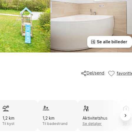
Se alle billeder
Del/send
favoritt
1,2 km
1,2 km
Aktivitetshus
Ener
Til kyst
Til badestrand
Se detaljer
Se de