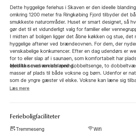
Dette hyggelige feriehus i Skaven er den ideelle blandin
omkring 1200 meter fra Ringkøbing Fjord tilbyder det båd
smukkeste naturområder. Huset er smart designet, så hve
gør det til et vidunderligt valg for familier eller vennegrup
I midten af boligen ligger det åbne køkken og stue, det 
hyggelige aftener ved brændeovnen. For dem, der nyder li
venskabelige konkurrencer. Efter en dag udendørs er we
for to eller slap af i saunaen, som komfortabelt har plads 
øjeblikke med ren afslapning.
Med to soveværelser med dobbeltsenge, to dobbeltværel
masser af plads til både voksne og børn. Udenfor er n
som de yngre gæster vil elske. Voksne kan læne sig tilb
næste dags eventyr. Beliggenheden er ideel til at udfors
Læs mere
landskab. Alt i alt byder dette feriehus på alt, hvad d
Ringkøbing Fjord.
Ferieboligfaciliteter
Tremmeseng
Wifi