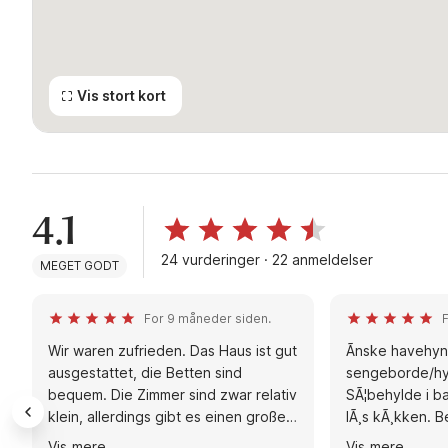
Vis stort kort
4.1
24 vurderinger · 22 anmeldelser
MEGET GODT
For 9 måneder siden.
F
Wir waren zufrieden. Das Haus ist gut
Ãnske havehyn
ausgestattet, die Betten sind
sengeborde/hyl
bequem. Die Zimmer sind zwar relativ
SÃ¦behylde i 
klein, allerdings gibt es einen großen,
lÃ¸s kÃ¸kken. Be
gemütlichen Wohn- und Essbereich.
stykker. Ellers 
Vis mere
Vis mere