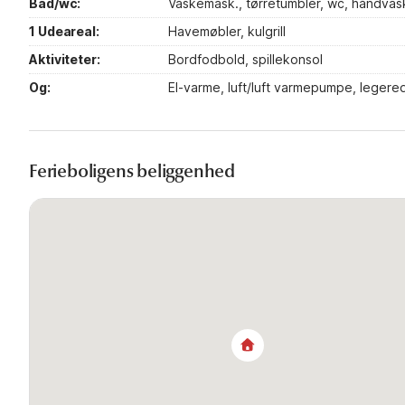
Bad/wc:
Vaskemask., tørretumbler, wc, håndvask
1 Udeareal:
Havemøbler, kulgrill
Aktiviteter:
Bordfodbold, spillekonsol
Og:
El-varme, luft/luft varmepumpe, leger
Ferieboligens beliggenhed