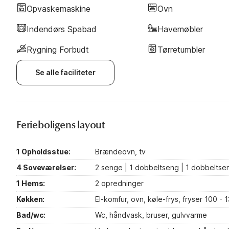
Opvaskemaskine
Ovn
Indendørs Spabad
Havemøbler
Rygning Forbudt
Tørretumbler
Se alle faciliteter
Ferieboligens layout
1 Opholdsstue:
Brændeovn, tv
4 Soveværelser:
2 senge | 1 dobbeltseng | 1 dobbeltse
1 Hems:
2 opredninger
Køkken:
El-komfur, ovn, køle-frys, fryser 100 -
Bad/wc:
Wc, håndvask, bruser, gulvvarme