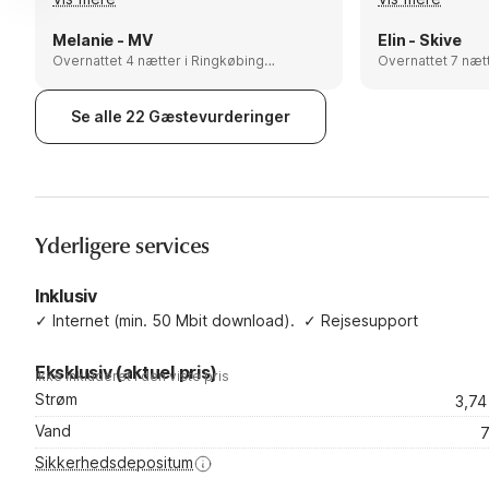
Die Lage ist ruhig und der Fjord ist
lukket terrasse
fußläufig erreichbar. Ich würde einen
grunden. Dejli
Melanie - MV
Elin - Skive
Punkt abziehen für die Sauberkeit.
Overnattet 4 nætter i Ringkøbing
service. Fine v
Overnattet 7 nætter i Rin
Fjord, Denmark
Fjord, Denmark
anbefales Anbef
Sande-helstegt
Se alle 22 Gæstevurderinger
ved grillen ne
godt. Hancock Ã
Bork havn . Ri
gÃ¥turs stier i
pÃ¥ 4,5 km
Yderligere services
Inklusiv
✓
Internet (min. 50 Mbit download).
✓
Rejsesupport
Eksklusiv (aktuel pris)
Ikke inkluderet i den viste pris
Strøm
3,7
Vand
7
Sikkerhedsdepositum