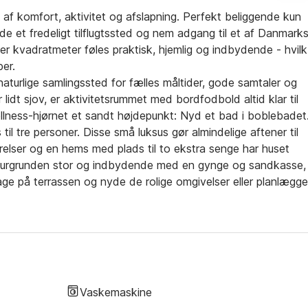
g af komfort, aktivitet og afslapning. Perfekt beliggende kun
e et fredeligt tilflugtssted og nem adgang til et af Danmark
r kvadratmeter føles praktisk, hjemlig og indbydende - hvilk
per.
naturlige samlingssted for fælles måltider, gode samtaler og
dt sjov, er aktivitetsrummet med bordfodbold altid klar til
llness-hjørnet et sandt højdepunkt: Nyd et bad i boblebadet
til tre personer. Disse små luksus gør almindelige aftener til
ser og en hems med plads til to ekstra senge har huset
aturgrunden stor og indbydende med en gynge og sandkasse,
age på terrassen og nyde de rolige omgivelser eller planlægge
ke fjorden, gå lange gåture eller blot nyde freden i det dansk
u behøver til en mindeværdig og genopbyggende pause ved
Vaskemaskine