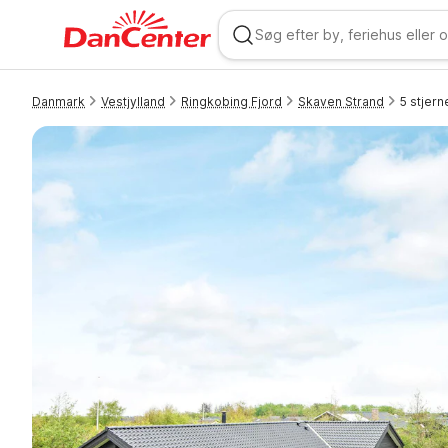
Danmark
Vestjylland
Ringkobing Fjord
Skaven Strand
5 stjer
WIZARD MEMBER