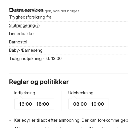
Ekstra services
Betales ved ferieboligen, hvis det bruges
Tryghedsforsikring fra
Slutrengøring
Linnedpakke
Barnestol
Baby-/Barneseng
Tidlig indtjekning - kl. 13.00
Regler og politikker
Indtjekning
Udcheckning
16:00 - 18:00
08:00 - 10:00
Kæledyr er tilladt efter anmodning. Der kan forekomme geb