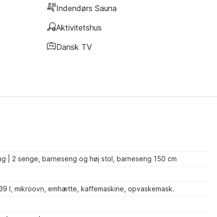
Indendørs Sauna
Aktivitetshus
Dansk TV
ng | 2 senge, barneseng og høj stol, barneseng 150 cm
 139 l, mikroovn, emhætte, kaffemaskine, opvaskemask.