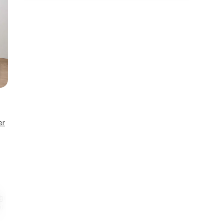
er
gihus
1,1 km
900 m
Smart lås
taljer
Til restaurant
Til indkøb
Se detaljer