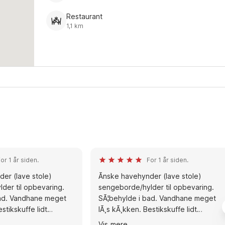
Restaurant
1,1 km
or 1 år siden.
For 1 år siden.
der (lave stole)
Ãnske havehynder (lave stole)
der til opbevaring.
sengeborde/hylder til opbevaring.
bad. Vandhane meget
SÃ¦behylde i bad. Vandhane meget
stikskuffe lidt
lÃ¸s kÃ¸kken. Bestikskuffe lidt
et skÃ¸nt hus -stor
stykker. Ellers et skÃ¸nt hus -stor
Vis mere