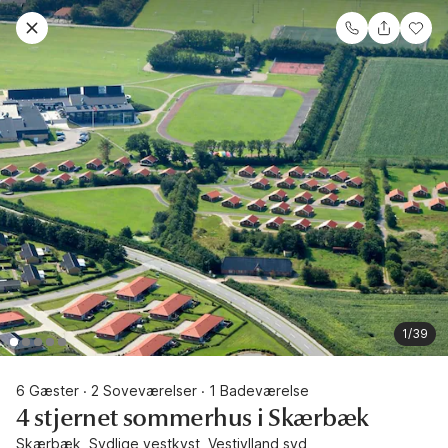
1/39
6 Gæster
2 Soveværelser
1 Badeværelse
·
·
4 stjernet sommerhus i Skærbæk
Skærbæk, Sydlige vestkyst, Vestjylland syd