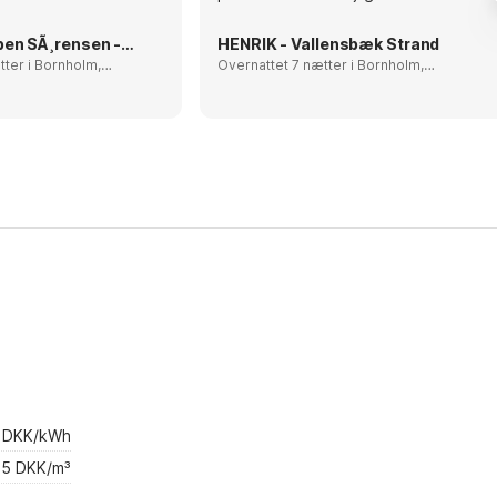
Hanne Og Preben SÃ¸rensen - Hv. Sande
HENRIK - Vallensbæk Strand
ornholm,
Overnattet 7 nætter i Bornholm,
Denmark
4 DKK/kWh
5 DKK/m³