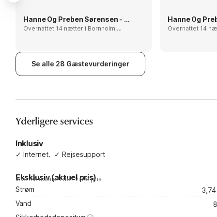
Hanne Og Preben Sørensen - Hv. Sande
Overnattet 14 nætter i Bornholm,
Overnattet 14 nætter i B
Denmark
Denmark
Se alle 28 Gæstevurderinger
Yderligere services
Inklusiv
✓
Internet.
✓
Rejsesupport
Eksklusiv (aktuel pris)
Ikke inkluderet i den viste pris
Strøm
3,7
Vand
8