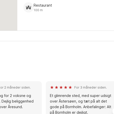
Restaurant
100 m
For 2 måneder siden.
For 3 måneder siden.
ng for 2 voksne og
Et glimrende sted, med super udsigt
 Dejlig beliggenhed
over Ãstersøen, og tæt på alt det
over Ãresund.
gode på Bornholm. Anbefalinger: Alt
på Bornholm er dejligt.