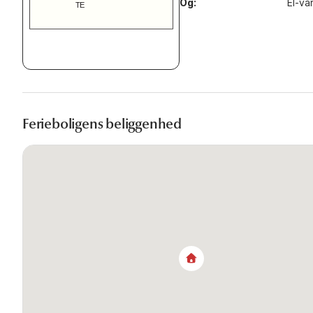
Og:
El-var
Ferieboligens beliggenhed