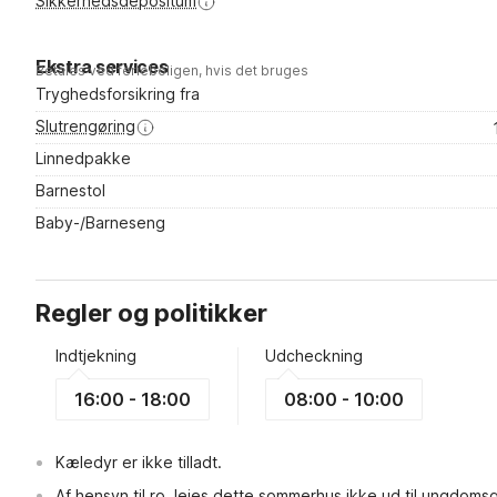
Sikkerhedsdepositum
Ekstra services
Betales ved ferieboligen, hvis det bruges
Tryghedsforsikring fra
Slutrengøring
Linnedpakke
Barnestol
Baby-/Barneseng
Regler og politikker
Indtjekning
Udcheckning
16:00 - 18:00
08:00 - 10:00
Kæledyr er ikke tilladt.
Af hensyn til ro, lejes dette sommerhus ikke ud til ungdoms