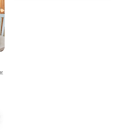
er
t lås
Enestående
etaljer
Husnr. 44908