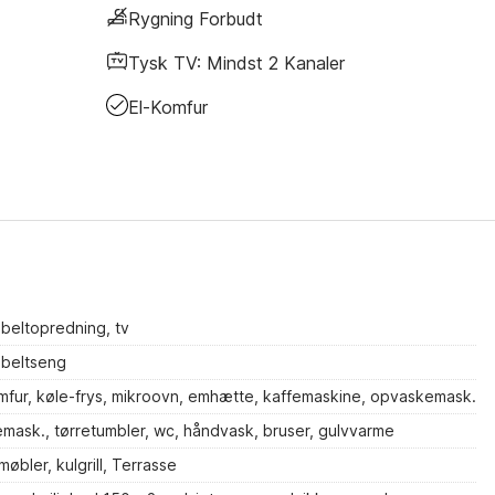
Rygning Forbudt
Tysk TV: Mindst 2 Kanaler
El-Komfur
beltopredning, tv
beltseng
mfur, køle-frys, mikroovn, emhætte, kaffemaskine, opvaskemask.
mask., tørretumbler, wc, håndvask, bruser, gulvvarme
bler, kulgrill, Terrasse