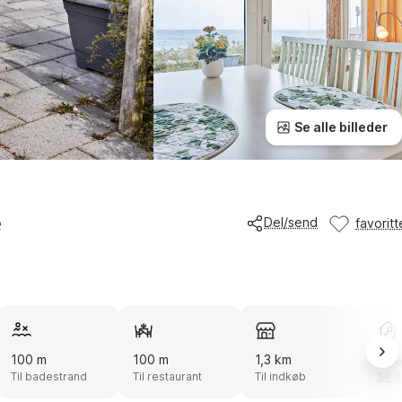
Se alle billeder
e
Del/send
favoritt
100 m
100 m
1,3 km
Smar
Til badestrand
Til restaurant
Til indkøb
Se d