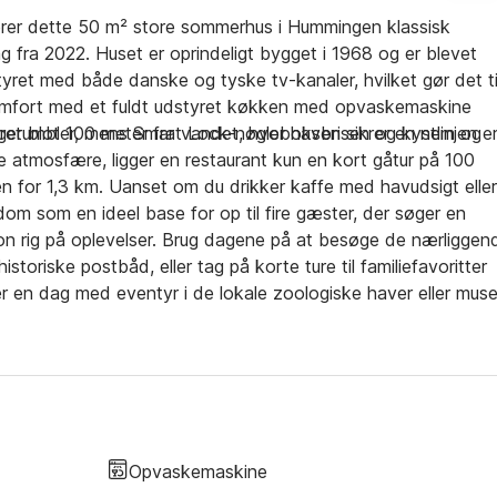
erer dette 50 m² store sommerhus i Hummingen klassisk
 fra 2022. Huset er oprindeligt bygget i 1968 og er blevet
ret med både danske og tyske tv-kanaler, hvilket gør det ti
t komfort med et fuldt udstyret køkken med opvaskemaskine
etumbler, mens Smart Lock-nøgleboksen sikrer en nem og
er blot 100 meter fra vandet, hvor havbrisen og kystlinjen e
e atmosfære, ligger en restaurant kun en kort gåtur på 100
 for 1,3 km. Uanset om du drikker kaffe med havudsigt eller
dom som en ideel base for op til fire gæster, der søger en
n rig på oplevelser. Brug dagene på at besøge de nærliggen
toriske postbåd, eller tag på korte ture til familiefavoritter
r en dag med eventyr i de lokale zoologiske haver eller muse
f ved vandkanten i et hjem, der føles både nostalgisk og
Opvaskemaskine