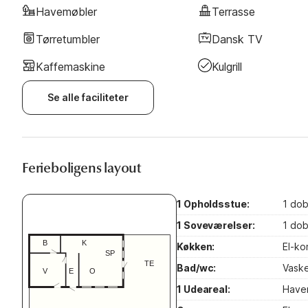
Havemøbler
Terrasse
Tørretumbler
Dansk TV
Kaffemaskine
Kulgrill
Se alle faciliteter
Ferieboligens layout
1 Opholdsstue:
1 dob
1 Soveværelser:
1 dob
Køkken:
El-ko
Bad/wc:
Vaske
1 Udeareal:
Havemø