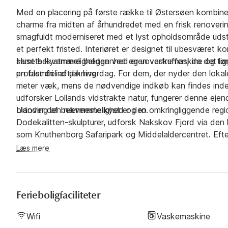
Med en placering på første række til Østersøen kombin
charme fra midten af århundredet med en frisk renovering
smagfuldt moderniseret med et lyst opholdsområde udsty
et perfekt fristed. Interiøret er designet til ubesvære
samt bekvemmeligheden ved egen vaskemaskine og tørr
Husets kystnære beliggenhed er uovertruffen, da det ligg
problemfri indtjekning.
en fast del af din hverdag. For dem, der nyder den lokal
meter væk, mens de nødvendige indkøb kan findes inden
udforsker Lollands vidstrakte natur, fungerer denne ejen
blanding af bekvemmelighed og ro.
Udover den nærmeste kyst er den omkringliggende regio
Dodekalitten-skulpturer, udforsk Nakskov Fjord via den his
som Knuthenborg Safaripark og Middelaldercentret. Efte
kan du vende tilbage til dette rolige fristed og slappe a
Læs mere
moderne.
Ferieboligfaciliteter
Wifi
Vaskemaskine