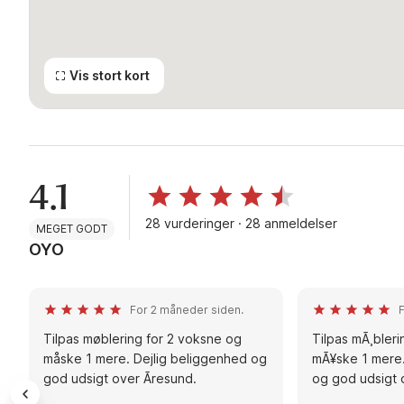
Vis stort kort
4.1
28 vurderinger · 28 anmeldelser
MEGET GODT
OYO
For 2 måneder siden.
Tilpas møblering for 2 voksne og
Tilpas mÃ¸bleri
måske 1 mere. Dejlig beliggenhed og
mÃ¥ske 1 mere.
god udsigt over Ãresund.
og god udsigt 