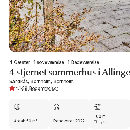
4 Gæster
1 soveværelse
1 Badeværelse
·
·
4 stjernet sommerhus i Alling
Sandkås, Bornholm, Bornholm
4.1
·
28
Bedømmelser
100 m
Areal: 50 m²
Renoveret 2022
Til kyst