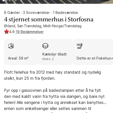
6 Gæster
3 Soveværelser
1 Badeværelse
·
·
4 stjernet sommerhus i Storfosna
Ørland, Sør-Trøndelag, Midt-Norge/Trøndelag
4.6
·
19 Bedømmelser
Kæledyr tilladt
Areal: 59 m²
Dette er et Fiskehus
Maks. 2
Flott feriehus fra 2012 med høy standard og nydelig
utsikt, kun 25 m fra fjorden.
Fyr opp i gassovnen på badestampen etter å ha fylt
den med kaldt vann fra hytta via slangen, og bare nyt
ferien! Alle sengene i hytta og annekset kan benyttes
enten som enkeltsenger eller settes sammen til