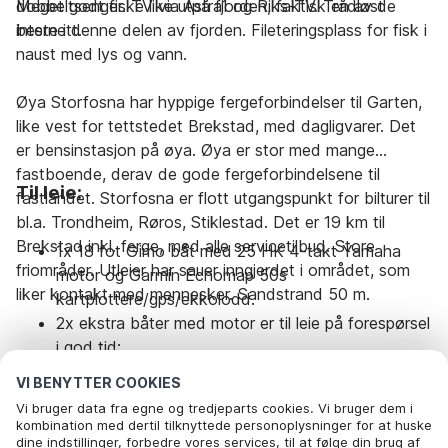
dobbeltsenger. TV via Astra1 og Riks-TV. Trådløst
Meget godt fiske like utpå fjorden, faktisk en av de
internett.
beste i denne delen av fjorden. Fileteringsplass for fisk i
naust med lys og vann.
Øya Storfosna har hyppige fergeforbindelser til Garten,
like vest for tettstedet Brekstad, med dagligvarer. Det
er bensinstasjon på øya. Øya er stor med mange
fastboende, derav de gode fergeforbindelsene til
Til leie:
fastlandet. Storfosna er flott utgangspunkt for bilturer til
bl.a. Trondheim, Røros, Stiklestad. Det er 19 km til
Brekstad inkl. ferge, med alle servicetilbud. Store
1x 18 fot Gimo båt med 25 HK 4-takt Yamaha
friområder. Utleier har sauer inngjerdet i området, som
motor og Garmin Echomap 50s
liker kontakt med mennesker. Sandstrand 50 m.
kartplottere/gps/ekkolodd.
2x ekstra båter med motor er til leie på forespørsel
i god tid:
Flytevester til leie 30 NOK pr. uke/pers. Båtførerbevis er
1x 17 fot Rana Fisker med 25 HK 4-takt Yamaha
VI BENYTTER COOKIES
påbudt for alle som er født etter 1980 og fører båt med
motor,
Vi bruger data fra egne og tredjeparts cookies. Vi bruger dem i
motor større enn 25 hk.
1x 18 fot Hansvik med 25 HK 4-takt Yamaha
kombination med dertil tilknyttede personoplysninger for at huske
motor. Garmin Echomap 50s
dine indstillinger, forbedre vores services, til at følge din brug af