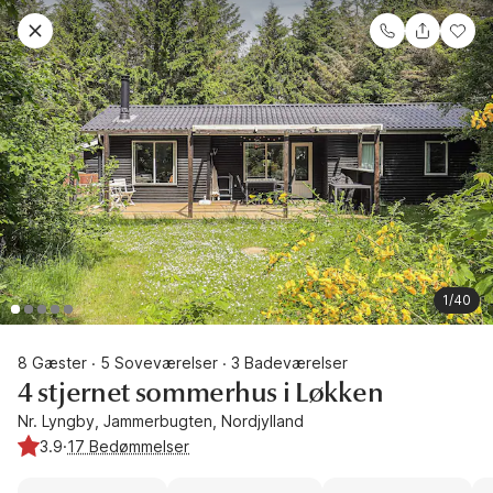
1/40
8 Gæster
5 Soveværelser
3 Badeværelser
·
·
4 stjernet sommerhus i Løkken
Nr. Lyngby, Jammerbugten, Nordjylland
3.9
·
17 Bedømmelser