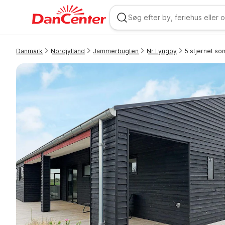
Danmark
Nordjylland
Jammerbugten
Nr Lyngby
5 stjernet s
WIZARD MEMBER