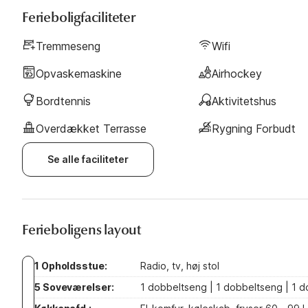
Ferieboligfaciliteter
Tremmeseng
Wifi
Opvaskemaskine
Airhockey
Bordtennis
Aktivitetshus
Overdækket Terrasse
Rygning Forbudt
Se alle faciliteter
Ferieboligens layout
1 Opholdsstue:
Radio, tv, høj stol
5 Soveværelser:
1 dobbeltseng | 1 dobbeltseng | 1 d