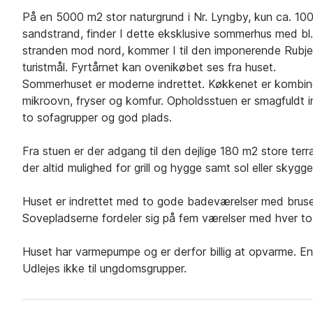
På en 5000 m2 stor naturgrund i Nr. Lyngby, kun ca. 10
sandstrand, finder I dette eksklusive sommerhus med bl.
stranden mod nord, kommer I til den imponerende Rubjer
turistmål. Fyrtårnet kan ovenikøbet ses fra huset.
Sommerhuset er moderne indrettet. Køkkenet er kombin
mikroovn, fryser og komfur. Opholdsstuen er smagfuldt ind
to sofagrupper og god plads.
Fra stuen er der adgang til den dejlige 180 m2 store te
der altid mulighed for grill og hygge samt sol eller skygge
Huset er indrettet med to gode badeværelser med bruse
Sovepladserne fordeler sig på fem værelser med hver to
Huset har varmepumpe og er derfor billig at opvarme. Endv
Udlejes ikke til ungdomsgrupper.