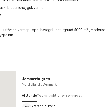
 l, mikroovn, emhætte, kaffemaskine, opvaskemask.
ask, bruseniche, gulvvarme
e
e, luft/vand varmepumpe, havegrill, naturgrund 5000 m2 , moderne
yger hus
Jammerbugten
Nordjylland , Denmark
Afstande
Top-attraktioner i området
Afstand til kyst