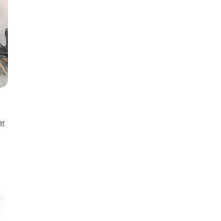
er
vitetshus
Energihus
900 m
2,5 km
taljer
Se detaljer
Til restaurant
Til indkøb