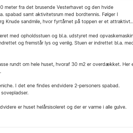
00 meter fra det brusende Vesterhavet og den hvide
a. spabad samt aktivitetsrum med bordtennis. Følger I
g Knude sandmile, hvor fyrtårnet på toppen er et attraktivt
eret med opholdsstuen og bl.a. udstyret med opvaskemaskin
rettet og fremstår lys og venlig. Stuen er indrettet bl.a. me
rrasse rundt om hele huset, hvoraf 30 m2 er overdækket. Her 
.
niche. I det ene findes endvidere 2-personers spabad.
 sovepladser.
idere er huset helårsisoleret og der er varme i alle gulve.