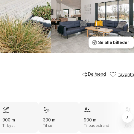
Se alle billeder
n
Del/send
favoritt
900 m
300 m
900 m
Akti
Til kyst
Til sø
Til badestrand
Se de