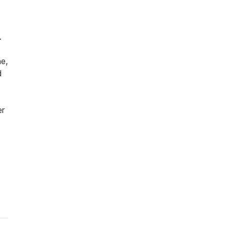
e,
d
er