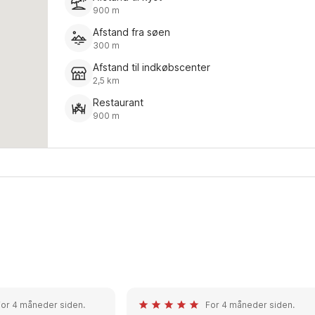
900 m
Afstand fra søen
300 m
Afstand til indkøbscenter
2,5 km
Restaurant
900 m
For 4 måneder siden.
For 4 måneder siden.