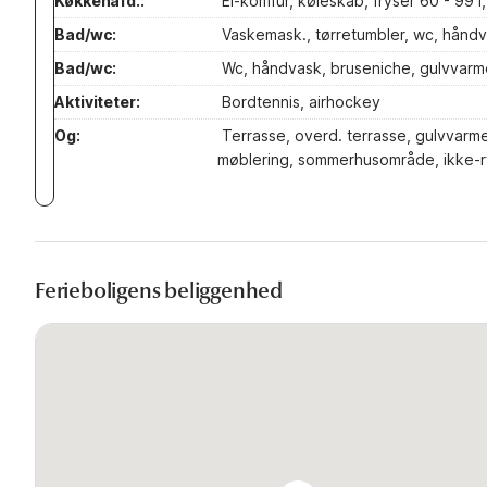
Køkkenafd.:
El-komfur, køleskab, fryser 60 - 99
Bad/wc:
Vaskemask., tørretumbler, wc, håndv
Bad/wc:
Wc, håndvask, bruseniche, gulvvarm
Aktiviteter:
Bordtennis, airhockey
Og:
Terrasse, overd. terrasse, gulvvarm
møblering, sommerhusområde, ikke-r
Ferieboligens beliggenhed