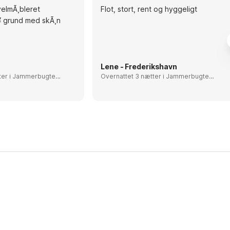
velmÃ¸bleret
Flot, stort, rent og hyggeligt
 grund med skÃ¸n
Lene - Frederikshavn
bugten,
Overnattet 3 nætter i Jammerbugten,
Denmark