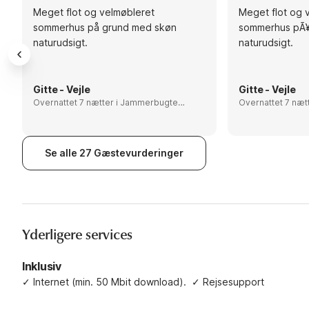
Meget flot og velmøbleret
Meget flot og 
sommerhus på grund med skøn
sommerhus pÃ¥
naturudsigt.
naturudsigt.
Gitte - Vejle
Gitte - Vejle
Overnattet 7 nætter i Jammerbugten,
Overnattet 7 nætter i Jammer
Denmark
Denmark
Se alle 27 Gæstevurderinger
Yderligere services
Inklusiv
✓
Internet (min. 50 Mbit download).
✓
Rejsesupport