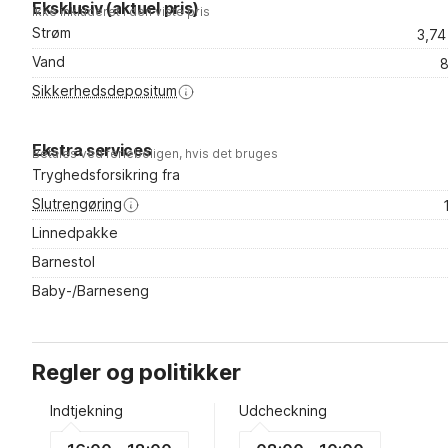
Eksklusiv (aktuel pris)
Ikke inkluderet i den viste pris
Strøm
3,7
Vand
8
Sikkerhedsdepositum
Ekstra services
Betales ved ferieboligen, hvis det bruges
Tryghedsforsikring fra
Slutrengøring
Linnedpakke
Barnestol
Baby-/Barneseng
Regler og politikker
Indtjekning
Udcheckning