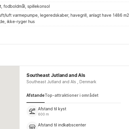
t, fodboldmål, spillekonsol
uft/luft varmepumpe, legeredskaber, havegrill, anlagt have 1486 m2
e, ikke-ryger hus
Southeast Jutland and Als
Southeast Jutland and Als , Denmark
Afstande
Top-attraktioner i området
Afstand til kyst
600 m
Afstand til indkøbscenter