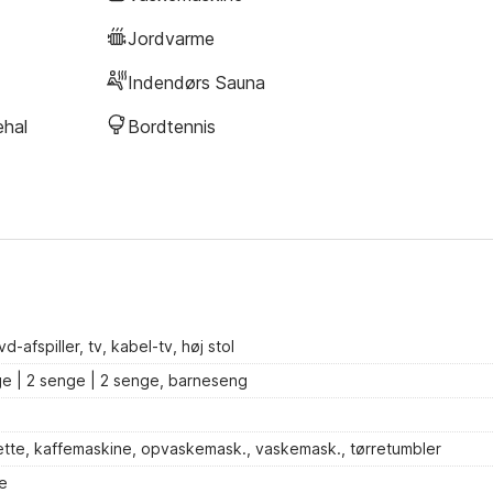
Jordvarme
Indendørs Sauna
hal
Bordtennis
fspiller, tv, kabel-tv, høj stol
ge | 2 senge | 2 senge, barneseng
ætte, kaffemaskine, opvaskemask., vaskemask., tørretumbler
e