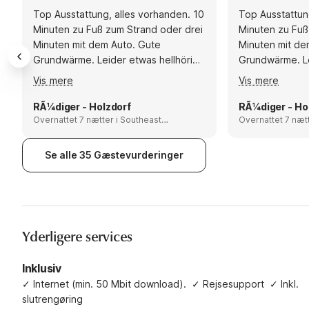
Top Ausstattung, alles vorhanden. 10
Top Ausstattun
Minuten zu Fuß zum Strand oder drei
Minuten zu Fuß
Minuten mit dem Auto. Gute
Minuten mit de
Grundwärme. Leider etwas hellhörig.
Grundwärme. Le
Empfehlungen: Zu empfehlen:
Empfehlungen:
Vis mere
Vis mere
Universe Freizeitpark. Stadtrundfahrt
Universe Freize
Sønderborg
SÃ¸nderborg
RÃ¼diger - Holzdorf
RÃ¼diger - Ho
Overnattet 7 nætter i Southeast
Overnattet 7 nætter i Sou
Jutland and Als, Denmark
Jutland and Als,
Se alle 35 Gæstevurderinger
Yderligere services
Inklusiv
✓
Internet (min. 50 Mbit download).
✓
Rejsesupport
✓
Inkl.
slutrengøring