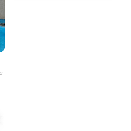
er
vitetshus
Energihus
3,4 km
3,4 km
taljer
Se detaljer
Til restaurant
Til indkøb