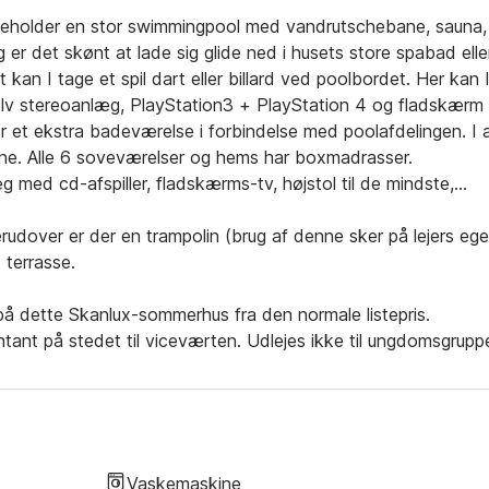
eholder en stor swimmingpool med vandrutschebane, sauna,
er det skønt at lade sig glide ned i husets store spabad elle
kan I tage et spil dart eller billard ved poolbordet. Her kan 
Selv stereoanlæg, PlayStation3 + PlayStation 4 og fladskærm 
et ekstra badeværelse i forbindelse med poolafdelingen. I a
ene. Alle 6 soveværelser og hems har boxmadrasser.
med cd-afspiller, fladskærms-tv, højstol til de mindste,
udover er der en trampolin (brug af denne sker på lejers ege
 terrasse.
 på dette Skanlux-sommerhus fra den normale listepris.
tant på stedet til viceværten. Udlejes ikke til ungdomsgruppe
Vaskemaskine