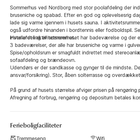
Sommerhus ved Nordborg med stor poolafdeling der ind
bruseniche og spabad. Efter en god og oplevelsesrig dag 
lade sig varme igennem i husets sauna. I aktivitetsrummet 
også udfordre hinanden i bordtennis eller fodboldspil. 
installeret i aktivitetsrummet.
Hver afdeling af sommerhuset har badeværelse og der er 
3 badeværelser, der alle har bruseniche og varme i gulv
Spise/opholdsrum er smagfuldt indrettet med stereoanlæg 
sofaafdeling og brændeovn.
Udendørs er der sandkasse og gynger til de mindste. Der
ansvar/forsikring). Stor, åben solterrasse og overdækket
På grund af husets størrelse afviger prisen på rengøring
Afregning af forbrug, rengøring og depositum betales kon
Ferieboligfaciliteter
Tremmeseng
Wifi