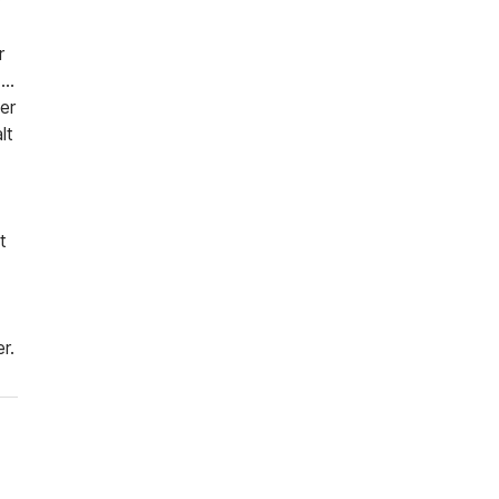
r
I
er
lt
t
r.