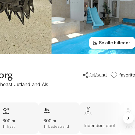
Se alle billeder
org
Del/send
favoritt
heast Jutland and Als
600 m
600 m
Akti
Indendørs pool
Til kyst
Til badestrand
Se de