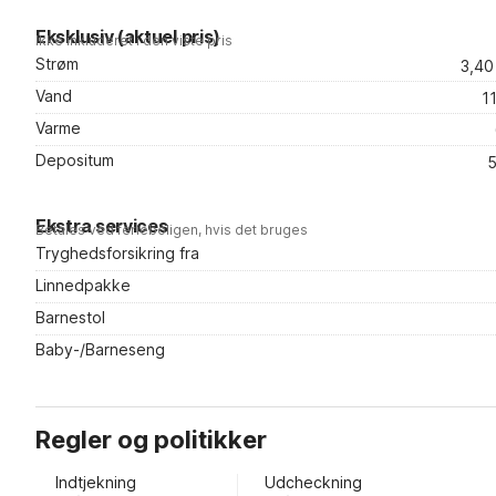
Eksklusiv (aktuel pris)
Ikke inkluderet i den viste pris
Strøm
3,40
Vand
1
Varme
Depositum
5
Ekstra services
Betales ved ferieboligen, hvis det bruges
Tryghedsforsikring fra
Linnedpakke
Barnestol
Baby-/Barneseng
Regler og politikker
Indtjekning
Udcheckning