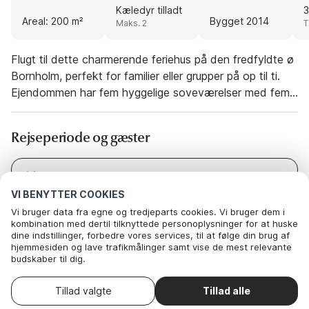
Kæledyr tilladt
3
Areal: 200 m²
Bygget 2014
Maks. 2
T
Flugt til dette charmerende feriehus på den fredfyldte ø
Bornholm, perfekt for familier eller grupper på op til ti.
Ejendommen har fem hyggelige soveværelser med fem
dobbeltsenge, en enkeltseng og en sovesofa for ekstra
fleksibilitet. Dine lodne familiemedlemmer er også
Rejseperiode og gæster
velkomne, hvilket gør det til et ideelt kæledyrsvenligt
tilflugtssted. Med rigelig plads til alle, lover dette hjem
komfort og afslapning for alle aldre. Beliggende kun 3
Dato
I dag
-
I morgen
kilometer fra sandstrandene og den livlige by Nexø er
VI BENYTTER COOKIES
Gæster
2 Gæster
denne ejendom en indgang til uforglemmelige oplevelser.
Vi bruger data fra egne og tredjeparts cookies. Vi bruger dem i
kombination med dertil tilknyttede personoplysninger for at huske
Oplev det fascinerende Nexø Museum, gå på opdagelse
dine indstillinger, forbedre vores services, til at følge din brug af
i de unikke lokale butikker, eller nyd lækre måltider på
hjemmesiden og lave trafikmålinger samt vise de mest relevante
nærliggende restauranter. Naturentusiaster kan udforske
budskaber til dig.
Nedenfor kan du vælge at sige ok til alle cookies eller selv vælge,
Denne feriebolig er ikke tilgængelig på de
Bornholms fantastiske landskaber, mens kulturelle perler
Skift
hvilke af vores valgfrie cookies du vil acceptere.
datoer
valgte datoer. Prøv andre datoer.
og skjulte skatte venter inden for rækkevidde, takket
Tillad valgte
Tillad alle
. Du kan
Læs mere om vores cookie- og privatlivspolitik
trække dit samtykke tilbage
.
Her
være øens kompakte størrelse. Det veludstyrede