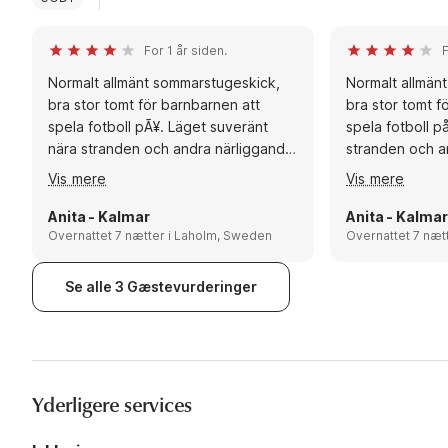
For 1 år siden.
F
Normalt allmänt sommarstugeskick,
Normalt allmän
bra stor tomt för barnbarnen att
bra stor tomt f
spela fotboll pÃ¥. Läget suveränt
spela fotboll p
nära stranden och andra närliggande
stranden och a
utflyktsmÃ¥l. Mysig inglasad veranda.
utflyktsmål. My
Vis mere
Vis mere
Rekommendationer: Mysiga
Rekommendatio
utflyktsmÃ¥l som vi var pÃ¥, Hovs
utflyktsmål som 
Anita - Kalmar
Anita - Kalmar
hallar, bada och krabbfiske i Kattviks
Overnattet 7 nætter i Laholm, Sweden
bada och krabb
hamn, bÃ¥t frÃ¥n Torekov till Hallands
båt från Toreko
Väderö, Norrvikens trädgÃ¥rdar,
Norrvikens träd
Se alle 3 Gæstevurderinger
Tropikarium i Helsingborg, bad och
Helsingborg, b
krabbfiske i mysiga BÃ¥stads hamn.
mysiga Båstad
Yderligere services