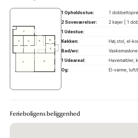
1 Opholdsstue:
1 dobbeltopre
2 Soveværelser:
2 køjer | 1 do
1 Udestue:
Køkken:
Høj stol, el-ko
Bad/wc:
Vaskemaskine,
1 Udeareal:
Havemøbler, ku
Og:
El-varme, luf
Ferieboligens beliggenhed