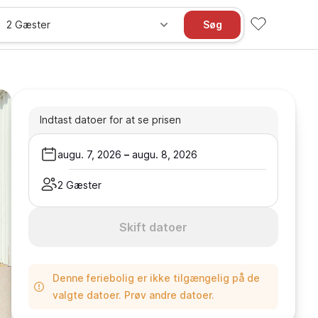
2 Gæster
Søg
Indtast datoer for at se prisen
augu. 7, 2026
–
augu. 8, 2026
2 Gæster
Skift datoer
Denne feriebolig er ikke tilgængelig på de
valgte datoer. Prøv andre datoer.