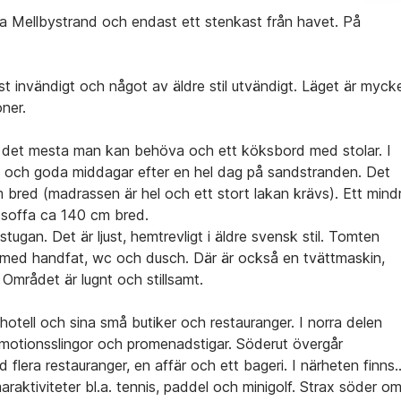
ra Mellbystrand och endast ett stenkast från havet. På
st invändigt och något av äldre stil utvändigt. Läget är myck
oner.
ns det mesta man kan behöva och ett köksbord med stolar. I
st och goda middagar efter en hel dag på sandstranden. Det
bred (madrassen är hel och ett stort lakan krävs). Ett mind
soffa ca 140 cm bred.
tugan. Det är ljust, hemtrevligt i äldre svensk stil. Tomten
rum med handfat, wc och dusch. Där är också en tvättmaskin,
 Området är lugnt och stillsamt.
hotell och sina små butiker och restauranger. I norra delen
a motionsslingor och promenadstigar. Söderut övergår
era restauranger, en affär och ett bageri. I närheten finns
raktiviteter bl.a. tennis, paddel och minigolf. Strax söder o