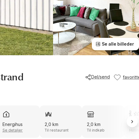
Se alle billeder
strand
Del/send
favoritt
Energihus
2,0 km
2,0 km
Enes
Se detaljer
Til restaurant
Til indkøb
Husn