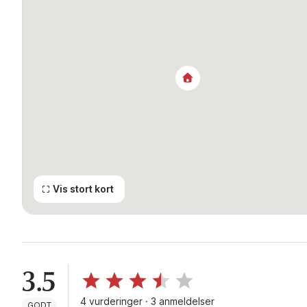
Vis stort kort
3.5
4 vurderinger · 3 anmeldelser
GODT