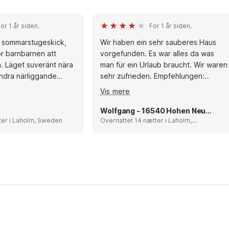
or 1 år siden.
For 1 år siden.
t sommarstugeskick,
Wir haben ein sehr sauberes Haus
ör barnbarnen att
vorgefunden. Es war alles da was
å. Läget suveränt nära
man für ein Urlaub braucht. Wir waren
ndra närliggande
sehr zufrieden. Empfehlungen:
sig inglasad veranda.
Sehenswert ist Ullared (
Vis mere
ner: Mysiga
Einkaufszentrum) Laholm , Halmstad
vi var på, Hovs hallar,
und Bastad
Wolfgang - 16540 Hohen Neuendorf
fiske i Kattviks hamn,
Overnattet 7 nætter i Laholm, Sweden
Overnattet 14 nætter i Laholm,
Sweden
v till Hallands Väderö,
gårdar, Tropikarium i
ad och krabbfiske i
s hamn.