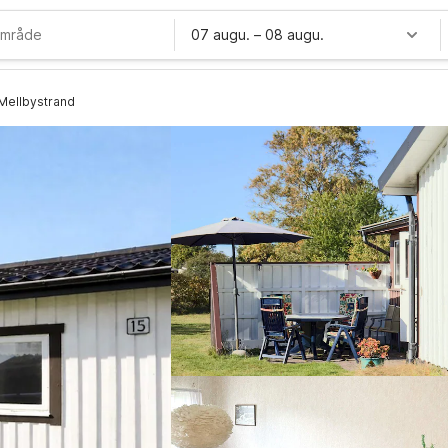
07 augu.
–
08 augu.
 Mellbystrand