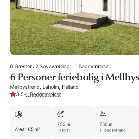
6 Gæster
2 Soveværelser
1 Badeværelse
·
·
6 Personer feriebolig i Mellby
Mellbystrand, Laholm, Halland
3.5
·
4
Bedømmelser
750 m
750 m
Areal: 65 m²
Til kyst
Til badestrand