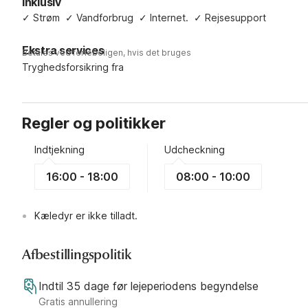
Inklusiv
✓
Strøm
✓
Vandforbrug
✓
Internet.
✓
Rejsesupport
Ekstra services
Betales ved ferieboligen, hvis det bruges
Tryghedsforsikring fra
Regler og politikker
Indtjekning
Udcheckning
16:00 - 18:00
08:00 - 10:00
Kæledyr er ikke tilladt.
Afbestillingspolitik
Indtil 35 dage før lejeperiodens begyndelse
Gratis annullering