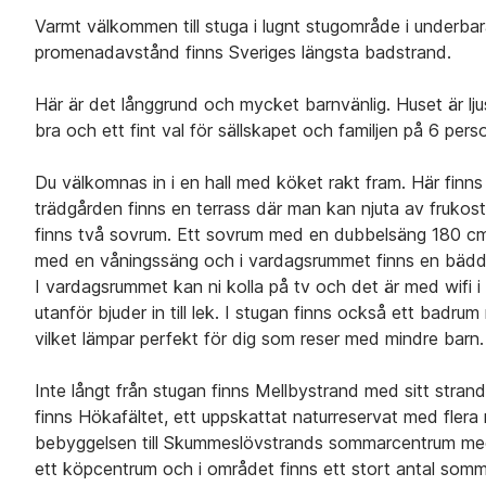
Varmt välkommen till stuga i lugnt stugområde i underba
promenadavstånd finns Sveriges längsta badstrand.
Här är det långgrund och mycket barnvänlig. Huset är lju
bra och ett fint val för sällskapet och familjen på 6 pers
Du välkomnas in i en hall med köket rakt fram. Här fin
trädgården finns en terrass där man kan njuta av fruko
finns två sovrum. Ett sovrum med en dubbelsäng 180 cm 
med en våningssäng och i vardagsrummet finns en bädd
I vardagsrummet kan ni kolla på tv och det är med wifi i s
utanför bjuder in till lek. I stugan finns också ett bad
vilket lämpar perfekt för dig som reser med mindre barn.
Inte långt från stugan finns Mellbystrand med sitt strand
finns Hökafältet, ett uppskattat naturreservat med fler
bebyggelsen till Skummeslövstrands sommarcentrum med fl
ett köpcentrum och i området finns ett stort antal somma