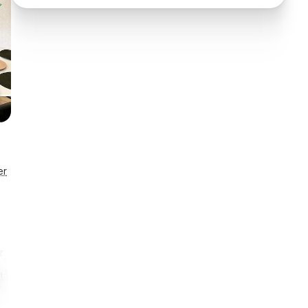
er
tående
r. 57040