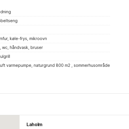
dning
bbeltseng
mfur, køle-frys, mikroovn
 wc, håndvask, bruser
lgrill
t/luft varmepumpe, naturgrund 800 m2 , sommerhusområde
Laholm