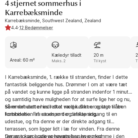
4 stjernet sommerhus i
Karrebæksminde
Karrebæksminde, Southwest Zealand, Zealand
4.4
·
12 Bedømmelser
Kæledyr tilladt
20 m
2
Areal: 60 m²
Maks. 2
Til kyst
T
I Karrebæksminde, 1. række til stranden, finder I dette
fantastisk beliggende hus. Drømmer I om at være tæt
på vandet og kunne ligge på stranden indenfor 1 minut,
og samtidig have muligheden for at surfe lige her og nu,
så er det dette hus I skal vælge. Det er oplagt til en
Sommerhuset er indrettet med køkken og stue i åben
kombination af vandsport og afslapning.
forbindelse. Fra stuen er der direkte adgang til en
udestue, og fra denne er der direkte adgang til
terrassen, som ligger lidt i læ for vinden. Fra denne
terrasse kan I opleve havets brusen og komme i den
Der er to separate soveværelser, hver med