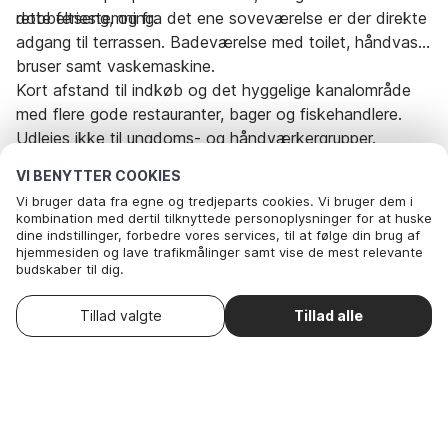
rette feriestemning.
dobbeltseng, og fra det ene soveværelse er der direkte
adgang til terrassen. Badeværelse med toilet, håndvask,
bruser samt vaskemaskine.
Kort afstand til indkøb og det hyggelige kanalområde
med flere gode restauranter, bager og fiskehandlere.
Udlejes ikke til ungdoms- og håndværkergrupper.
VI BENYTTER COOKIES
Rejseperiode og gæster
Vi bruger data fra egne og tredjeparts cookies. Vi bruger dem i
kombination med dertil tilknyttede personoplysninger for at huske
dine indstillinger, forbedre vores services, til at følge din brug af
hjemmesiden og lave trafikmålinger samt vise de mest relevante
Dato
Vælg datoer
budskaber til dig.
Nedenfor kan du vælge at sige ok til alle cookies eller selv vælge,
Gæster
2 Gæster
hvilke af vores valgfrie cookies du vil acceptere.
Vælg ankomstdato
Tillad valgte
Tillad alle
. Du kan
Læs mere om vores cookie- og privatlivspolitik
trække dit samtykke tilbage
.
Her
Nødvendige: Disse cookies hjælper med at sikre, at vores
hjemmeside fungerer ved at aktivere grundlæggende funktioner
som for eksempel huske listen af favorithuse.
Nødvendige: Disse cookies hjælper med at sikre, at
vores hjemmeside fungerer ved at aktivere