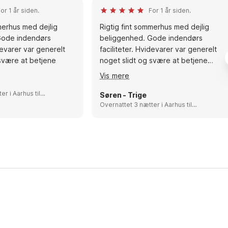
or 1 år siden.
For 1 år siden.
merhus med dejlig
Rigtig fint sommerhus med dejlig
Gode indendørs
beliggenhed. Gode indendørs
idevarer var generelt
faciliteter. Hvidevarer var generelt
 svære at betjene
noget slidt og svære at betjene
Anbefalinger: Medbring eventuelt
Vis mere
selv chromecast eller lignende. Der
hus til
er stor TV pakke, men hvis man vil se
Søren - Trige
ark
egne kanaler, så er det en god ide.
Overnattet 3 nætter i Aarhus til
Fredericia, Denmark