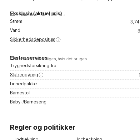
Eksklusiv (aktuel pris)
Ikke inkluderet i den viste pris
Strøm
3,7
Vand
8
Sikkerhedsdepositum
Ekstra services
Betales ved ferieboligen, hvis det bruges
Tryghedsforsikring fra
Slutrengøring
Linnedpakke
Barnestol
Baby-/Barneseng
Regler og politikker
Indtjekning
Udcheckning