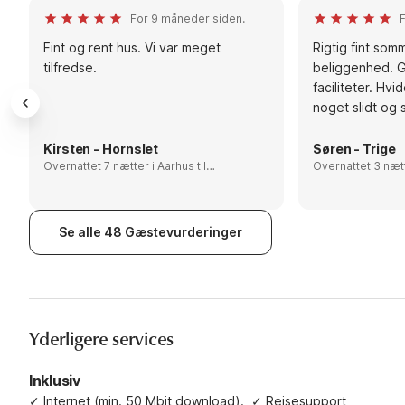
For 9 måneder siden.
F
Fint og rent hus. Vi var meget
Rigtig fint som
tilfredse.
beliggenhed. 
faciliteter. Hv
noget slidt og
Kirsten - Hornslet
Søren - Trige
Overnattet 7 nætter i Aarhus til
Overnattet 3 nætter i Aar
Fredericia, Denmark
Fredericia, Denm
Se alle 48 Gæstevurderinger
Yderligere services
Inklusiv
✓
Internet (min. 50 Mbit download).
✓
Rejsesupport