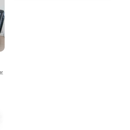
er
km
Smart lås
Enestående
indkøb
Se detaljer
Husnr. 72512