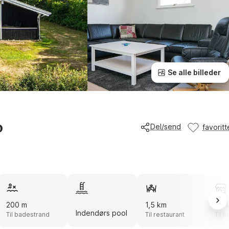
Se alle billeder
p
Del/send
favoritt
200 m
1,5 km
1,5 
Indendørs pool
Til badestrand
Til restaurant
Til 