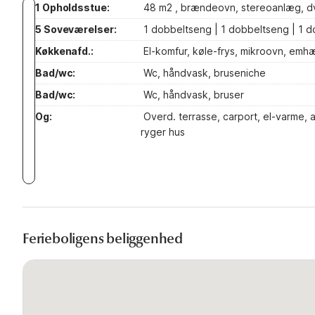
1 Opholdsstue:
48 m2 , brændeovn, stereoanlæg, dvd-
5 Soveværelser:
1 dobbeltseng | 1 dobbeltseng | 1 do
Køkkenafd.:
El-komfur, køle-frys, mikroovn, emh
Bad/wc:
Wc, håndvask, bruseniche
Bad/wc:
Wc, håndvask, bruser
Og:
Overd. terrasse, carport, el-varme,
ryger hus
Ferieboligens beliggenhed