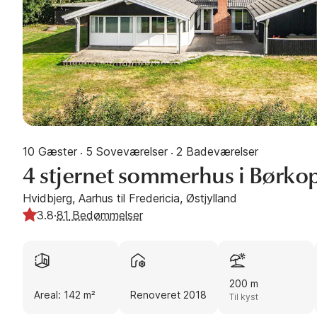
10 Gæster
5 Soveværelser
2 Badeværelser
·
·
4 stjernet sommerhus i Børko
Hvidbjerg, Aarhus til Fredericia, Østjylland
3.8
·
81
Bedømmelser
200 m
Areal: 142 m²
Renoveret 2018
Til kyst