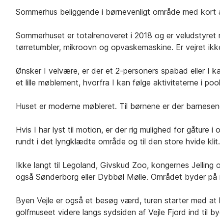
Sommerhus beliggende i børnevenligt område med kort af
Sommerhuset er totalrenoveret i 2018 og er veludstyret 
tørretumbler, mikroovn og opvaskemaskine. Er vejret ikke 
Ønsker I velvære, er der et 2-personers spabad eller I 
et lille møblement, hvorfra I kan følge aktiviteterne i poo
Huset er moderne møbleret. Til børnene er der barnesen
Hvis I har lyst til motion, er der rig mulighed for gåture 
rundt i det lyngklædte område og til den store hvide klit.
Ikke langt til Legoland, Givskud Zoo, kongernes Jelling 
også Sønderborg eller Dybbøl Mølle. Området byder på 
Byen Vejle er også et besøg værd, turen starter med a
golfmuseet videre langs sydsiden af Vejle Fjord ind til b