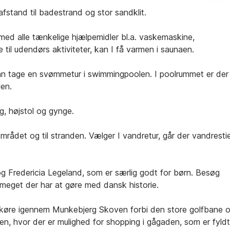
stand til badestrand og stor sandklit.
med alle tænkelige hjælpemidler bl.a. vaskemaskine,
til udendørs aktiviteter, kan I få varmen i saunaen.
kan tage en svømmetur i swimmingpoolen. I poolrummet er der
len.
g, højstol og gynge.
i området og til stranden. Vælger I vandretur, går der vandresti
og Fredericia Legeland, som er særlig godt for børn. Besøg
meget der har at gøre med dansk historie.
t køre igennem Munkebjerg Skoven forbi den store golfbane 
yen, hvor der er mulighed for shopping i gågaden, som er fyldt