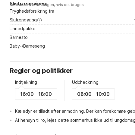
Ekstra services
Betales ved ferieboligen, hvis det bruges
Tryghedsforsikring fra
Slutrengøring
Linnedpakke
Barnestol
Baby-/Barneseng
Regler og politikker
Indtjekning
Udcheckning
16:00 - 18:00
08:00 - 10:00
Kæledyr er tilladt efter anmodning. Der kan forekomme geb
Af hensyn til ro, lejes dette sommerhus ikke ud til ungdoms