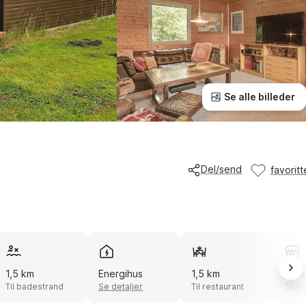
Se alle billeder
Del/send
favoritt
1,5 km
Energihus
1,5 km
1,6 
Til badestrand
Se detaljer
Til restaurant
Til i