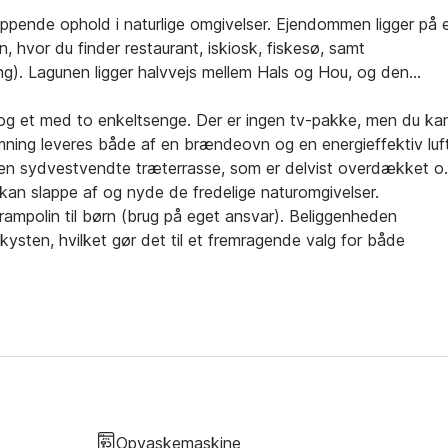
appende ophold i naturlige omgivelser. Ejendommen ligger på 
, hvor du finder restaurant, iskiosk, fiskesø, samt
g). Lagunen ligger halvvejs mellem Hals og Hou, og den
g et med to enkeltsenge. Der er ingen tv-pakke, men du ka
ning leveres både af en brændeovn og en energieffektiv luf
 den sydvestvendte træterrasse, som er delvist overdækket o
an slappe af og nyde de fredelige naturomgivelser.
mpolin til børn (brug på eget ansvar). Beliggenheden
 kysten, hvilket gør det til et fremragende valg for både
Opvaskemaskine