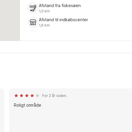
Afstand fra fiskesøen
1,0 km
Afstand til indkøbscenter
1,6 km
Restaurant
1,5 km
For 2 år siden.
Roligt område