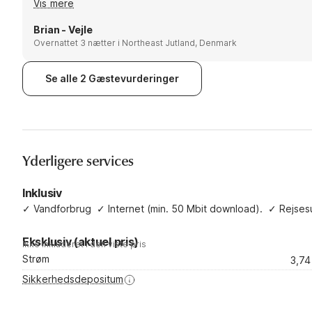
Vis mere
Brian - Vejle
Overnattet 3 nætter i Northeast Jutland, Denmark
Se alle 2 Gæstevurderinger
Yderligere services
Inklusiv
✓
Vandforbrug
✓
Internet (min. 50 Mbit download).
✓
Rejses
Eksklusiv (aktuel pris)
Ikke inkluderet i den viste pris
Strøm
3,7
Sikkerhedsdepositum