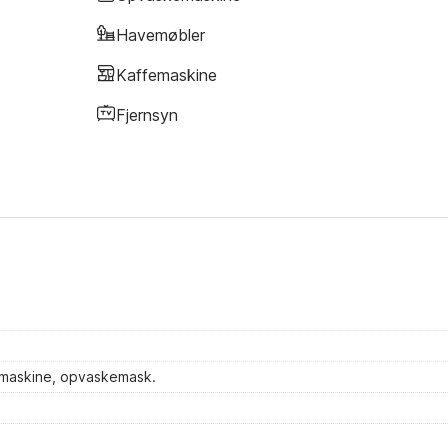
Havemøbler
Kaffemaskine
Fjernsyn
femaskine, opvaskemask.