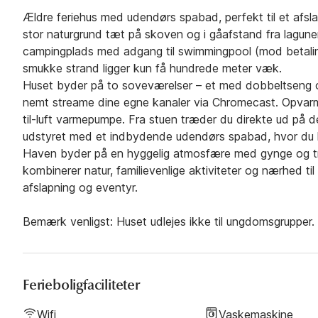
Ældre feriehus med udendørs spabad, perfekt til et afsl
stor naturgrund tæt på skoven og i gåafstand fra lagunen
campingplads med adgang til swimmingpool (mod betalin
smukke strand ligger kun få hundrede meter væk.
Huset byder på to soveværelser – et med dobbeltseng o
nemt streame dine egne kanaler via Chromecast. Opvarm
til-luft varmepumpe. Fra stuen træder du direkte ud på
udstyret med et indbydende udendørs spabad, hvor du k
Haven byder på en hyggelig atmosfære med gynge og tra
kombinerer natur, familievenlige aktiviteter og nærhed til
afslapning og eventyr.
Bemærk venligst: Huset udlejes ikke til ungdomsgrupper.
Ferieboligfaciliteter
Wifi
Vaskemaskine