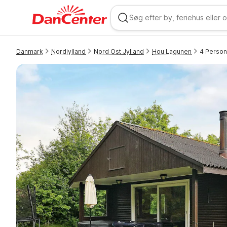
Danmark
Nordjylland
Nord Ost Jylland
Hou Lagunen
4 Persone
WIZARD MEMBER