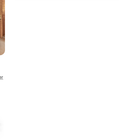
er
km
1,0 km
Smart lås
Eneståend
ndkøb
Til fiskeri i sø
Se detaljer
Husnr. 483