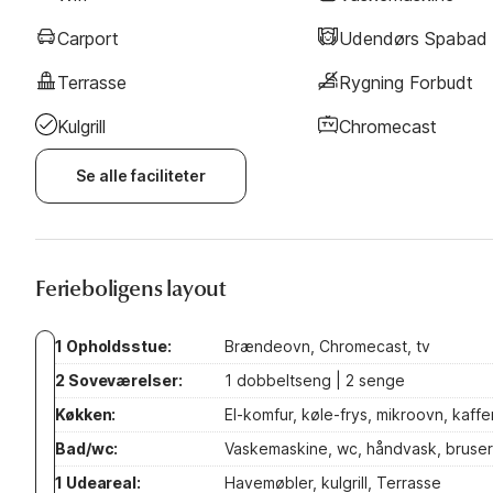
Carport
Udendørs Spabad
Terrasse
Rygning Forbudt
Kulgrill
Chromecast
Se alle faciliteter
Ferieboligens layout
1 Opholdsstue:
Brændeovn, Chromecast, tv
2 Soveværelser:
1 dobbeltseng | 2 senge
Køkken:
El-komfur, køle-frys, mikroovn, kaf
Bad/wc:
Vaskemaskine, wc, håndvask, bruser
1 Udeareal:
Havemøbler, kulgrill, Terrasse