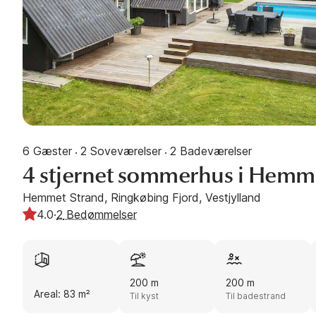
6 Gæster
2 Soveværelser
2 Badeværelser
·
·
4 stjernet sommerhus i Hemm
Hemmet Strand, Ringkøbing Fjord, Vestjylland
4.0
·
2
Bedømmelser
200 m
200 m
Areal: 83 m²
Til kyst
Til badestrand