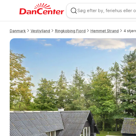
Danmark
Vestjylland
Ringkobing Fjord
Hemmet Strand
4 stje
WIZARD MEMBER