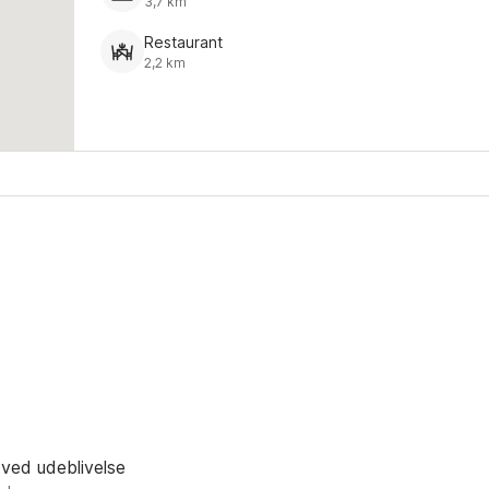
3,7 km
Restaurant
2,2 km
 ved udeblivelse