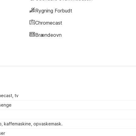
Rygning Forbudt
Chromecast
Brændeovn
cast, tv
 senge
b, kaffemaskine, opvaskemask.
ser