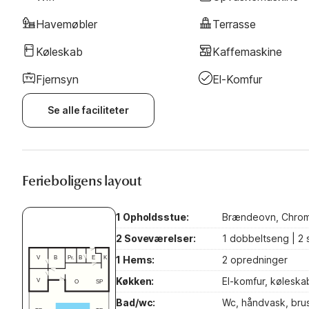
Havemøbler
Terrasse
Køleskab
Kaffemaskine
Fjernsyn
El-Komfur
Se alle faciliteter
Ferieboligens layout
1 Opholdsstue:
Brændeovn, Chrome
2 Soveværelser:
1 dobbeltseng | 2
1 Hems:
2 opredninger
Køkken:
El-komfur, køleska
Bad/wc:
Wc, håndvask, bru