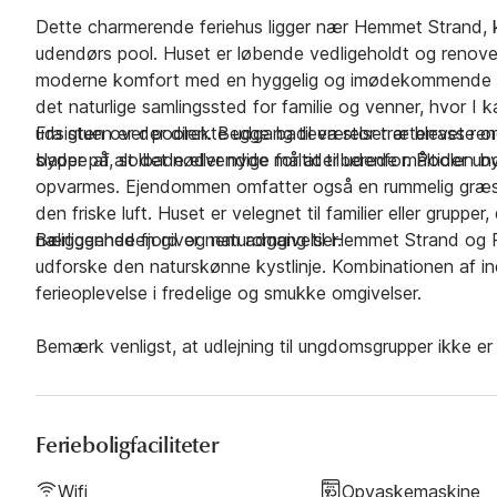
Dette charmerende feriehus ligger nær Hemmet Strand, ku
udendørs pool. Huset er løbende vedligeholdt og renovere
moderne komfort med en hyggelig og imødekommende a
det naturlige samlingssted for familie og venner, hvor I
udsigten over poolen. Begge badeværelser er blevet re
Fra stuen er der direkte udgang til en stor træterrasse o
byder på alt det nødvendige for at tilberede måltider un
slappe af, solbade eller nyde måltider udenfor. Poolen b
opvarmes. Ejendommen omfatter også en rummelig græsplæn
den friske luft. Huset er velegnet til familier eller grup
nærliggende fjord og naturomgivelser.
Beliggenheden giver nem adgang til Hemmet Strand og Rin
udforske den naturskønne kystlinje. Kombinationen af 
ferieoplevelse i fredelige og smukke omgivelser.
Bemærk venligst, at udlejning til ungdomsgrupper ikke er t
Ferieboligfaciliteter
Wifi
Opvaskemaskine