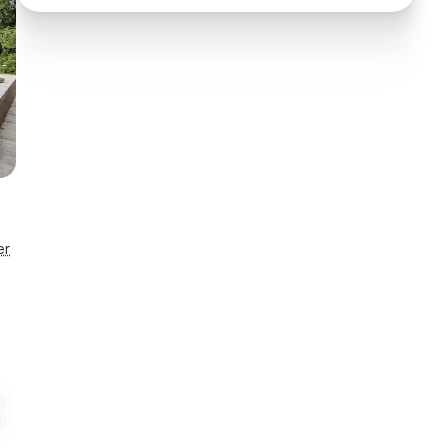
er
t lås
Enestående
taljer
Husnr. 52985