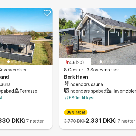
ingsdagen.
4.6
(
20
)
Soveværelser
8 Gæster
·
3 Soveværelser
rand
Bork Havn
sauna
Indendørs sauna
 spabad
Terrasse
Indendørs spabad
Havemøble
st
t Terrasse
680m til kyst
Terrasse
Rygning forbudt
rbudt
38% rabat
830 DKK
2.331 DKK
i 7 nætter
3.770 DKK
i 7 nætter