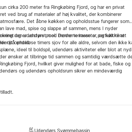
n cirka 200 meter fra Ringkøbing Fjord, og har en privat
t ved brug af materialer af høj kvalitet, der kombinerer
tmosfære. Det åbne køkken og opholdsstue fungerer som
 kan lave mad, spise og slappe af sammen, mens I nyder
noveret og er udstyret med moderne inventar, og køkkenet
mkring den udendørs pool. Denne terrasse er perfekt til at
der dit ophold.
yder på endeløse timers sjov for alle aldre, selvom den ikke 
e, ideel til boldspil, udendørs aktiviteter eller blot at ny
per, der ønsker at tilbringe tid sammen og samtidig værdsætte d
gkøbing Fjord, hvilket giver mulighed for at bade, fiske og
indendørs og udendørs opholdsrum sikrer en mindeværdig
illadt.
Udendørs Svømmebassin