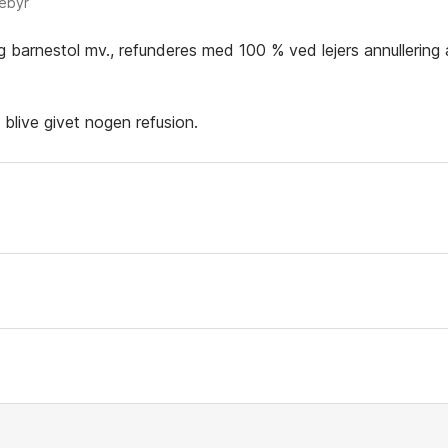
gebyr
og barnestol mv., refunderes med 100 % ved lejers annullering 
e blive givet nogen refusion.
Hvide Sande