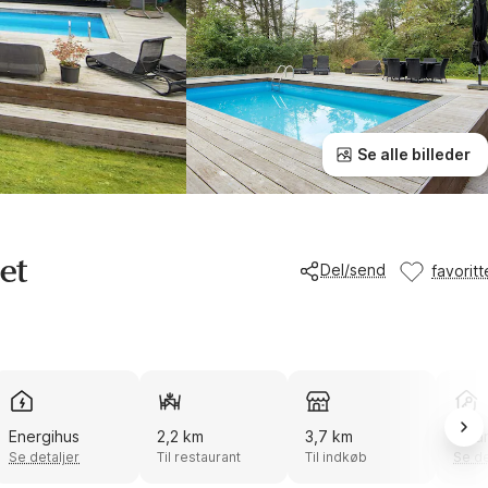
Se alle billeder
et
Del/send
favoritt
Energihus
2,2 km
3,7 km
Smar
Se detaljer
Til restaurant
Til indkøb
Se de