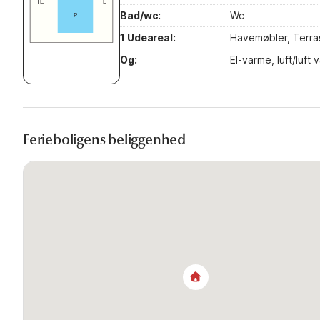
Bad/wc:
Wc
1 Udeareal:
Havemøbler, Terra
Og:
El-varme, luft/luf
Ferieboligens beliggenhed