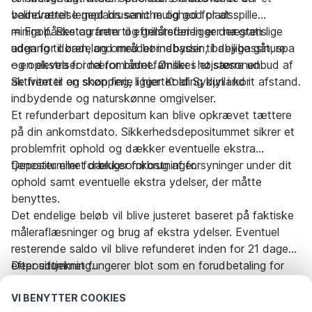
badeværelse med bruseniche og god plads.
velindrettet legeplads samt mulighed for at spille
minigolf. Restauranter og grillsteder ligger næsten lige
♒︎ Fra påske og frem til efterårsferien er der gratis
uden for døren, og området indbyder til dejlige gåture
adgang til badeland med børnebassin, babybassin, spa
og oplevelser i nærområdet. Ønskes et større udbud af
– en ekstra fordel for børnefamilier i højsæsonen.
aktiviteter og shopping, ligger Kolding kun i kort afstand.
Se frem til en skøn ferie i hjertet af Sydjylland i
indbydende og naturskønne omgivelser.
Et refunderbart depositum kan blive opkrævet tættere
på din ankomstdato. Sikkerhedsdepositummet sikrer et
problemfrit ophold og dækker eventuelle ekstra
tjenester eller forbrugsomkostninger.
Depositummet dækker forbrug af forsyninger under dit
ophold samt eventuelle ekstra ydelser, der måtte
benyttes.
Det endelige beløb vil blive justeret baseret på faktiske
måleraflæsninger og brug af ekstra ydelser. Eventuel
resterende saldo vil blive refunderet inden for 21 dage
efter udtjekning.
Depositummet fungerer blot som en forudbetaling for
omkostninger, som du under alle omstændigheder ville
VI BENYTTER COOKIES
skulle betale, og sikrer en gnidningsfri oplevelse både