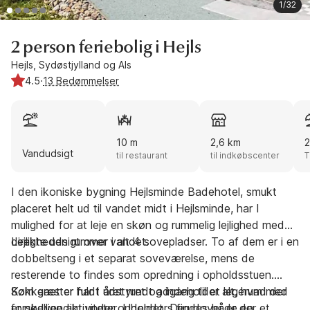
1/32
2 person feriebolig i Hejls
Hejls, Sydøstjylland og Als
4.5
·
13 Bedømmelser
10 m
2,6 km
2
Vandudsigt
til restaurant
til indkøbscenter
T
I den ikoniske bygning Hejlsminde Badehotel, smukt
placeret helt ud til vandet midt i Hejlsminde, har I
mulighed for at leje en skøn og rummelig lejlighed med
direkte udsigt over vandet.
Lejligheden rummer i alt 4 sovepladser. To af dem er i en
dobbeltseng i et separat soveværelse, mens de
resterende to findes som opredning i opholdsstuen.
Køkkenet er fuldt udstyret og indeholder alt, hvad der
Som gæster har I året rundt adgang til et legerum med
er nødvendigt under opholdet. Derudover er der et
forskellige aktiviteter. Udendørs findes både en