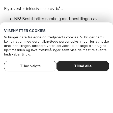
Flytevester inklusiv i leie av båt.
NB! Bestill båter samtidig med bestillingen av
feriehuset, slik at du er sikker på å få riktig båt.
VI BENYTTER COOKIES
Vi bruger data fra egne og tredjeparts cookies. Vi bruger dem i
HUSK! Ta med norske kontanter til betaling ved
kombination med dertil tilknyttede personoplysninger for at huske
dine indstillinger, forbedre vores services, til at følge din brug af
ankomst feriehuset, for leie av båt og depositum
hjemmesiden og lave trafikmålinger samt vise de mest relevante
feriehus og båt.
budskaber til dig.
Nedenfor kan du vælge at sige ok til alle cookies eller selv vælge,
hvilke af vores valgfrie cookies du vil acceptere.
Vælg ankomstdato
Tillad valgte
Tillad alle
. Du kan
Læs mere om vores cookie- og privatlivspolitik
Rejseperiode og gæster
trække dit samtykke tilbage
.
Her
Nødvendige: Disse cookies hjælper med at sikre, at vores
hjemmeside fungerer ved at aktivere grundlæggende funktioner
Dato
Vælg datoer
som for eksempel huske listen af favorithuse.
Nødvendige: Disse cookies hjælper med at sikre, at
Gæster
2 Gæster
vores hjemmeside fungerer ved at aktivere
grundlæggende funktioner som for eksempel huske
listen af favorithuse.