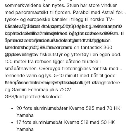
sommerkveldene kan nytes. Stuen har store vinduer
med panoramautsikt til fjorden. Parabol med Astra1 for
tyske- og europeiske kanaler i tillegg til norske TV-
kanaler. Trådløst internett, 50/50 Mbit. Underetasjens
I Brattvåg finner du kjøpesenter, lege og restaurant, 10
oppholdsrom har minikjøkken og glassdører som kan
km med bil eller 2 minutt med båt fra rorbuen. 600 m. til
åpnes ut mot fjorden. Bademulighet fra langgrunn
nærmeste merkede tursti, blant annet til fjellet
sandstrand, 150 m. fra rorbuen.
Hellandshornet, 886 moh., med en fantastisk 360
graders utsikt.
Oppbevaring av fiskeutstyr og yttertøy i en egen bod.
100 meter fra rorbuen ligger båtene til utleie i
småbåthavnen. Overbygd fileteringplass for fisk med
rennende vann og lys. 5-10 minutt med båt til gode
fiskeplasser med sei/hyse/torsk/kolkjeft etc.
Alle båtene til leie har 4-taktsmotorer, 6 stangholdere
og Garmin Echomap plus 72CV
GPS/kartplotter/ekkolodd:
20 fots aluminiumsbåter Kvernø 585 med 70 HK
Yamaha
17 fots aluminiumsbåt Kvernø 518 med 50 HK
Yamaha