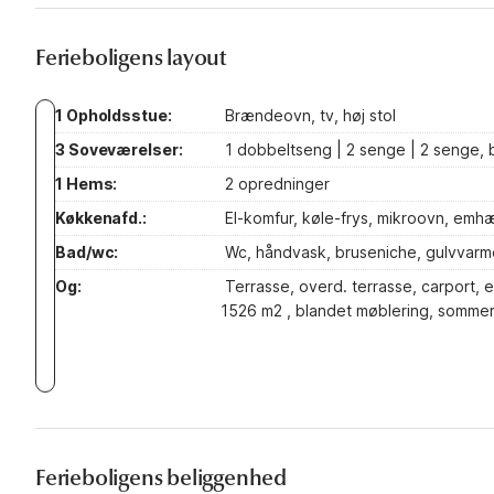
Ferieboligens layout
1 Opholdsstue:
Brændeovn, tv, høj stol
3 Soveværelser:
1 dobbeltseng | 2 senge | 2 senge,
1 Hems:
2 opredninger
Køkkenafd.:
El-komfur, køle-frys, mikroovn, emh
Bad/wc:
Wc, håndvask, bruseniche, gulvvarm
Og:
Terrasse, overd. terrasse, carport, e
1526 m2 , blandet møblering, somme
Ferieboligens beliggenhed