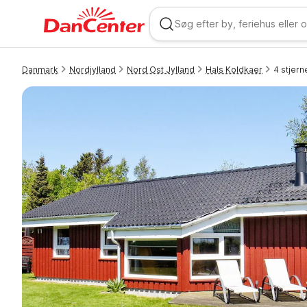
Danmark
Nordjylland
Nord Ost Jylland
Hals Koldkaer
4 stjer
WIZARD MEMBER