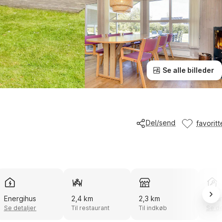
Se alle billeder
Del/send
favoritt
Energihus
2,4 km
2,3 km
Smar
Se detaljer
Til restaurant
Til indkøb
Se de