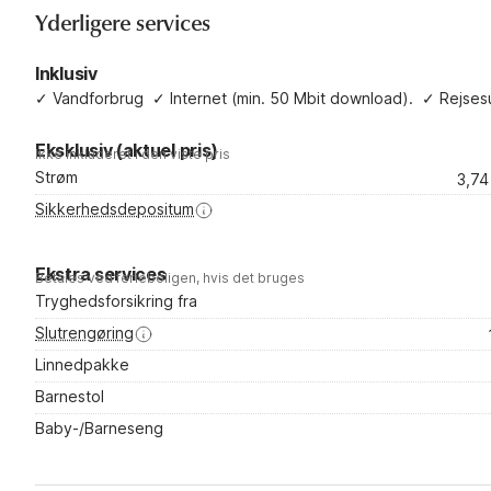
Yderligere services
Inklusiv
✓
Vandforbrug
✓
Internet (min. 50 Mbit download).
✓
Rejses
Eksklusiv (aktuel pris)
Ikke inkluderet i den viste pris
Strøm
3,7
Sikkerhedsdepositum
Ekstra services
Betales ved ferieboligen, hvis det bruges
Tryghedsforsikring fra
Slutrengøring
Linnedpakke
Barnestol
Baby-/Barneseng