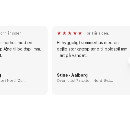
or 1 år siden.
For 1 år siden.
sommerhus med en
Et hyggeligt sommerhus med en
splÃ¦ne til boldspil mm.
dejlig stor græsplæne til boldspil mm.
t.
Tæt på vandet.
g
Stine - Aalborg
rd-Øst
Overnattet 7 nætter i Nord-Øst
Jylland, Denmark