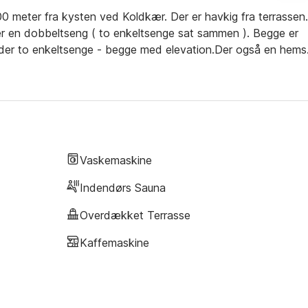
meter fra kysten ved Koldkær. Der er havkig fra terrassen.
er en dobbeltseng ( to enkeltsenge sat sammen ). Begge er
 der to enkeltsenge - begge med elevation.Der også en hems
, separat opvaskemaskine. Lys stue med såvel varmepumpe
relse med 2-personers spabad, sauna, bruseniche og
eseng og barnestol. Både åben og overdækket terrasse med
Vaskemaskine
Indendørs Sauna
Overdækket Terrasse
Kaffemaskine