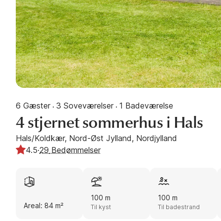
6 Gæster
3 Soveværelser
1 Badeværelse
·
·
4 stjernet sommerhus i Hals
Hals/Koldkær, Nord-Øst Jylland, Nordjylland
4.5
·
29
Bedømmelser
100 m
100 m
Areal: 84 m²
Til kyst
Til badestrand