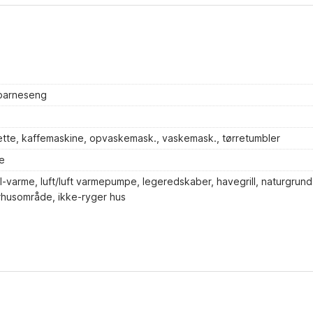
 barneseng
ætte, kaffemaskine, opvaskemask., vaskemask., tørretumbler
e
l-varme, luft/luft varmepumpe, legeredskaber, havegrill, naturgrund
rhusområde, ikke-ryger hus