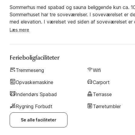
Sommerhus med spabad og sauna beliggende kun ca. 100 
Sommerhuset har tre soveværelser. I soveværelset er d
med elevation. I værelset ved siden af soveværelset er
med madrasser. Veludstyret køkken med bl.a. mikroovn
Læs mere
som brændeovn, tv. Gratis internetforbindelse. Badevæ
gulvvarme. Der er vaskemaskine og tørretumbler, barn
havemøbler, solvogne og havegrill.
Ferieboligfaciliteter
Tremmeseng
Wifi
Opvaskemaskine
Carport
Indendørs Spabad
Terrasse
Rygning Forbudt
Tørretumbler
Se alle faciliteter