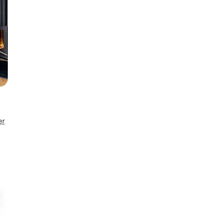
er
t lås
Enestående
taljer
Husnr. 50607