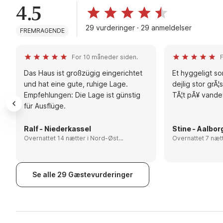
4.5
29 vurderinger · 29 anmeldelser
FREMRAGENDE
For 10 måneder siden.
F
Das Haus ist großzügig eingerichtet
Et hyggeligt 
und hat eine gute, ruhige Lage.
dejlig stor grÃ¦
Empfehlungen: Die Lage ist günstig
TÃ¦t pÃ¥ vande
für Ausflüge.
Ralf - Niederkassel
Stine - Aalbor
Overnattet 14 nætter i Nord-Øst
Overnattet 7 nætter i No
Jylland, Denmark
Jylland, Denmark
Se alle 29 Gæstevurderinger