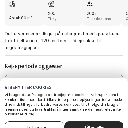
200 m
200 m
O
Areal: 80 m²
Til kyst
Til badestrand
C
Dette sommerhus ligger på naturgrund med græsplæne.
1 dobbeltseng er 120 cm bred. Udlejes ikke til
ungdomsgrupper.
Rejseperiode og gæster
Dato
Vælg datoer
VI BENYTTER COOKIES
Gæster
2 Gæster
Vi bruger data fra egne og tredjeparts cookies. Vi bruger dem i
kombination med dertil tilknyttede personoplysninger for at huske
dine indstillinger, forbedre vores services, til at følge din brug af
hjemmesiden og lave trafikmålinger samt vise de mest relevante
budskaber til dig.
Nedenfor kan du vælge at sige ok til alle cookies eller selv vælge,
hvilke af vores valgfrie cookies du vil acceptere.
Vælg ankomstdato
Tillad valgte
Tillad alle