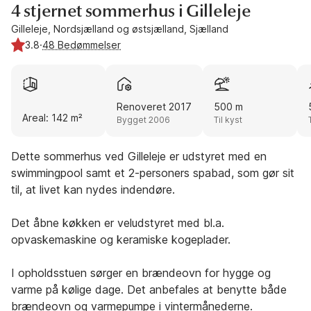
4 stjernet sommerhus i Gilleleje
Gilleleje, Nordsjælland og østsjælland, Sjælland
3.8
·
48 Bedømmelser
Renoveret 2017
500 m
Areal: 142 m²
Bygget 2006
Til kyst
Dette sommerhus ved Gilleleje er udstyret med en
swimmingpool samt et 2-personers spabad, som gør sit
til, at livet kan nydes indendøre.
Det åbne køkken er veludstyret med bl.a.
opvaskemaskine og keramiske kogeplader.
I opholdsstuen sørger en brændeovn for hygge og
varme på kølige dage. Det anbefales at benytte både
brændeovn og varmepumpe i vintermånederne.