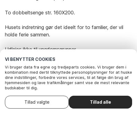
To dobbeltsenge str. 160X200.
Husets indretning gør det ideelt for to familier, der vil
holde ferie sammen.
Udlejes ikke til ungdomsgrupper.
VI BENYTTER COOKIES
Vi bruger data fra egne og tredjeparts cookies. Vi bruger dem i
Rejseperiode og gæster
kombination med dertil tilknyttede personoplysninger for at huske
dine indstillinger, forbedre vores services, til at følge din brug af
hjemmesiden og lave trafikmålinger samt vise de mest relevante
Dato
Vælg datoer
budskaber til dig.
Nedenfor kan du vælge at sige ok til alle cookies eller selv vælge,
hvilke af vores valgfrie cookies du vil acceptere.
Vælg ankomstdato
Gæster
2 Gæster
Tillad valgte
Tillad alle
. Du kan
Læs mere om vores cookie- og privatlivspolitik
trække dit samtykke tilbage
.
Her
Nødvendige: Disse cookies hjælper med at sikre, at vores
hjemmeside fungerer ved at aktivere grundlæggende funktioner
som for eksempel huske listen af favorithuse.
Nødvendige: Disse cookies hjælper med at sikre, at