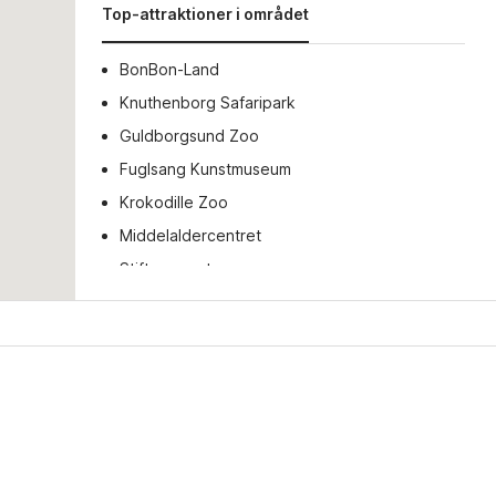
Top-attraktioner i området
BonBon-Land
Knuthenborg Safaripark
Guldborgsund Zoo
Fuglsang Kunstmuseum
Krokodille Zoo
Middelaldercentret
Stiftsmuseet
Nykøbing Falster Brandmuseum
Marielyst Sportscars
Frilandsmuseet i Maribo
Sejl fra Rødby-Puttgarden
Det Sorte Geomuseum
Gedser Remise