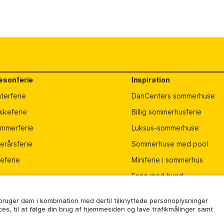
sonferie
Inspiration
nterferie
DanCenters sommerhuse
skeferie
Billig sommerhusferie
mmerferie
Luksus-sommerhuse
terårsferie
Sommerhuse med pool
ed information om bl.a. adresse på nøgleudlevering.
leferie
Miniferie i sommerhus
Ferie med hund
FamilieWeekend
 bruger dem i kombination med dertil tilknyttede personoplysninger
Møde i sommerhus
ices, til at følge din brug af hjemmesiden og lave trafikmålinger samt