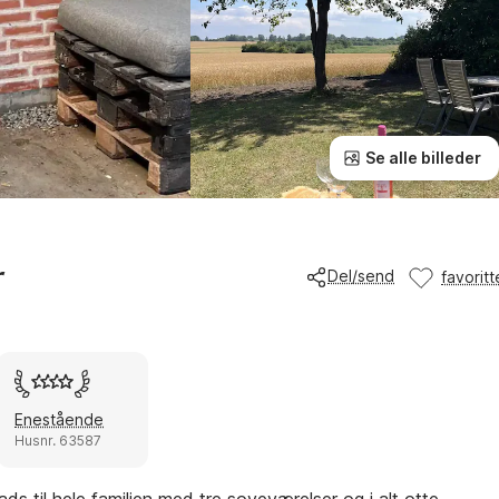
Se alle billeder
r
Del/send
favoritt
Enestående
Husnr. 63587
ds til hele familien med tre soveværelser og i alt otte