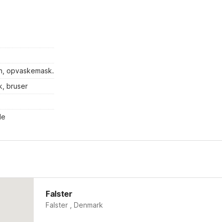
vn, opvaskemask.
, bruser
de
Falster
Falster , Denmark