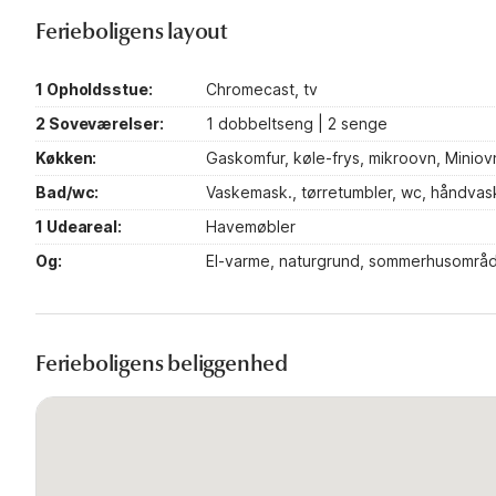
Ferieboligens layout
1 Opholdsstue:
Chromecast, tv
2 Soveværelser:
1 dobbeltseng | 2 senge
Køkken:
Gaskomfur, køle-frys, mikroovn, Minio
Bad/wc:
Vaskemask., tørretumbler, wc, håndvask
1 Udeareal:
Havemøbler
Og:
El-varme, naturgrund, sommerhusområ
Ferieboligens beliggenhed