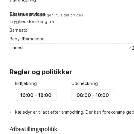
Ekstra services
Betales ved ferieboligen, hvis det bruges
Tryghedsforsikring fra
Barnestol
Baby-/Barneseng
Linned
42
Regler og politikker
Indtjekning
Udcheckning
16:00 - 18:00
08:00 - 10:00
Kæledyr er tilladt efter anmodning. Der kan forekomme geb
Afbestillingspolitik