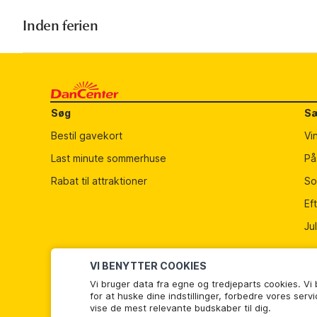
Adresse
Sydvestvej 15, 4. Sal
Inden ferien
Campaya
kundeservice@campaya.dk
2600 Glostrup
Denmark
Kontakt
Søg
Sæ
For kundeforespørgsler, ring til [9.00-17.00]: +45 70 60 33 49
Bestil gavekort
Vi
kundeservice@campaya.dk
+45 78 74 62 62
Last minute sommerhuse
På
Se detaljer om det lokale kontor
Rabat til attraktioner
So
Nøgleudlevering
Ef
Omkring 4 dage inden indflytning, modtager du et lejebevis m
Ju
Nøglen udleveres på lokalkontoret.
VI BENYTTER COOKIES
Vi bruger data fra egne og tredjeparts cookies. Vi
for at huske dine indstillinger, forbedre vores serv
vise de mest relevante budskaber til dig.