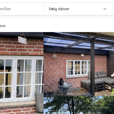
Vælg datoer
dser