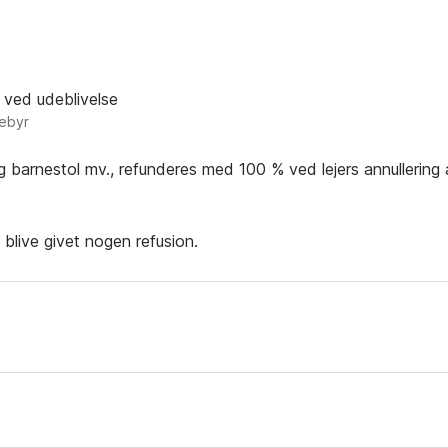
 ved udeblivelse
gebyr
og barnestol mv., refunderes med 100 % ved lejers annullering 
e blive givet nogen refusion.