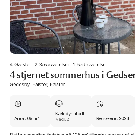
4 Gæster
2 Soveværelser
1 Badeværelse
·
·
4 stjernet sommerhus i Gedse
Gedesby, Falster, Falster
Kæledyr tilladt
Areal: 69 m²
Renoveret 2024
Maks. 2
Dette rummelige feriehus på 125 m² tilbyder masser af pla