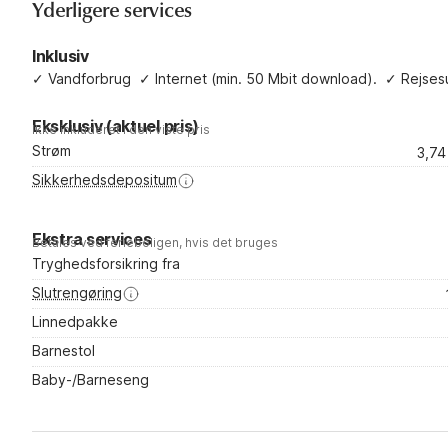
Yderligere services
Inklusiv
✓
Vandforbrug
✓
Internet (min. 50 Mbit download).
✓
Rejses
Eksklusiv (aktuel pris)
Ikke inkluderet i den viste pris
Strøm
3,7
Sikkerhedsdepositum
Ekstra services
Betales ved ferieboligen, hvis det bruges
Tryghedsforsikring fra
Slutrengøring
Linnedpakke
Barnestol
Baby-/Barneseng