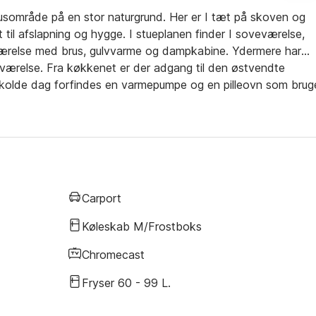
sområde på en stor naturgrund. Her er I tæt på skoven og
til afslapning og hygge. I stueplanen finder I soveværelse,
værelse med brus, gulvvarme og dampkabine. Ydermere har
værelse. Fra køkkenet er der adgang til den østvendte
 kolde dag forfindes en varmepumpe og en pilleovn som brug
Carport
Køleskab M/frostboks
Chromecast
Fryser 60 - 99 L.