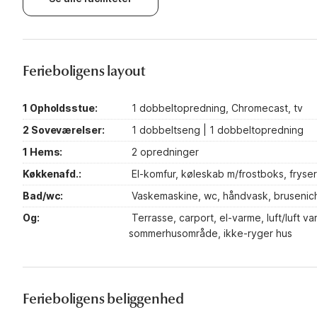
Ferieboligens layout
1 Opholdsstue:
1 dobbeltopredning, Chromecast, tv
2 Soveværelser:
1 dobbeltseng | 1 dobbeltopredning
1 Hems:
2 opredninger
Køkkenafd.:
El-komfur, køleskab m/frostboks, fryser
Bad/wc:
Vaskemaskine, wc, håndvask, brusenic
Og:
Terrasse, carport, el-varme, luft/luft 
sommerhusområde, ikke-ryger hus
Ferieboligens beliggenhed