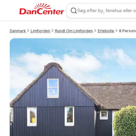
Danmark
Limfjorden
Rundt Om Limfjorden
Ertebolle
8 Persone
WIZARD MEMBER