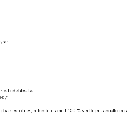
yrer.
 ved udeblivelse
gebyr
og barnestol mv., refunderes med 100 % ved lejers annullering 