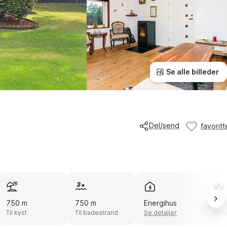
Se alle billeder
Del/send
favoritt
750 m
750 m
Energihus
3,7
Til kyst
Til badestrand
Se detaljer
Til r