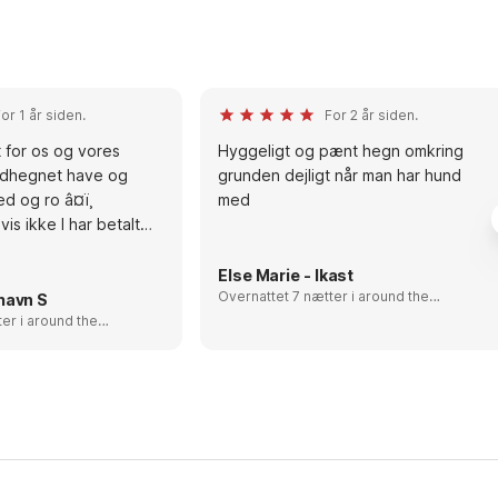
or 1 år siden.
For 2 år siden.
 for os og vores
Hyggeligt og pænt hegn omkring
ndhegnet have og
grunden dejligt når man har hund
d og ro â¤ï¸
med
is ikke I har betalt
 og vil gøre det selv,
og spand, det var
Else Marie - Ikast
af, men heldigvis
Overnattet 7 nætter i around the
havn S
Limfjord, Denmark
und the
rk