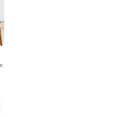
er
 km
1,1 km
Smart lås
Eneståen
estaurant
Til indkøb
Se detaljer
Husnr. 089