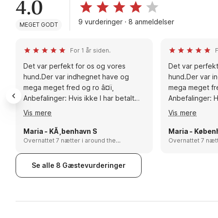
4.0
9 vurderinger · 8 anmeldelser
MEGET GODT
For 1 år siden.
F
Det var perfekt for os og vores
Det var perfekt
hund.Der var indhegnet have og
hund.Der var i
mega meget fred og ro â¤ï¸
mega meget fre
Anbefalinger: Hvis ikke I har betalt
Anbefalinger: Hv
for rengÃ¸ringen og vil gÃ¸re det
for rengøringen
Vis mere
Vis mere
selv, sÃ¥ husk moppe og spand, det
så husk moppe 
var der ikke noget af, men heldigvis
der ikke noget 
Maria - KÃ¸benhavn S
Maria - Køben
havde vi selv
Overnattet 7 nætter i around the
havde vi selv
Overnattet 7 nætter i aro
Limfjord, Denmark
Limfjord, Denma
Se alle 8 Gæstevurderinger