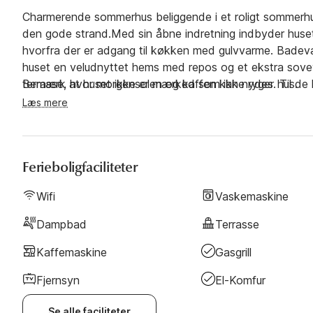
Charmerende sommerhus beliggende i et roligt sommerhu
den gode strand.Med sin åbne indretning indbyder huset 
hvorfra der er adgang til køkken med gulvvarme. Bade
huset en veludnyttet hems med repos og et ekstra sove
terrasse, hvor morgensolen og kaffen kan nydes. Til de
Bemærk at huset ikke er mærked som ikke ryger hus.
6mm pellets.
Læs mere
Ferieboligfaciliteter
Wifi
Vaskemaskine
Dampbad
Terrasse
Kaffemaskine
Gasgrill
Fjernsyn
El-Komfur
Se alle faciliteter