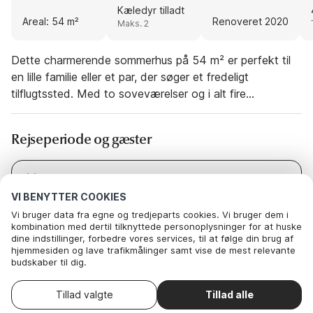
Kæledyr tilladt
Areal: 54 m²
Renoveret 2020
Maks. 2
Dette charmerende sommerhus på 54 m² er perfekt til
en lille familie eller et par, der søger et fredeligt
tilflugtssted. Med to soveværelser og i alt fire
sovepladser er huset hyggeligt og komfortabelt. Små
hunde er velkomne, hvilket gør den ideel til
Rejseperiode og gæster
kæledyrsvenlige familier. Ejendommen er indrettet med
et funktionelt badeværelse og et velindrettet åbent
køkken/alrum, der skaber et godt rum til madlavning og
Dato
Vælg datoer
socialt samvær. Sengelinned, håndklæder og
VI BENYTTER COOKIES
Gæster
2 Gæster
viskestykker er til rådighed for din bekvemmelighed, og
Vi bruger data fra egne og tredjeparts cookies. Vi bruger dem i
kombination med dertil tilknyttede personoplysninger for at huske
huset inkluderer gratis internet for at holde forbindelsen.
dine indstillinger, forbedre vores services, til at følge din brug af
Huset ligger kun 400 meter fra stranden og tilbyder nem
hjemmesiden og lave trafikmålinger samt vise de mest relevante
adgang til svømning, afslapning eller vandreture langs
budskaber til dig.
Nedenfor kan du vælge at sige ok til alle cookies eller selv vælge,
kysten. Ebeltoft, med sine maleriske brostensbelagte
hvilke af vores valgfrie cookies du vil acceptere.
Vælg ankomstdato
gader, små butikker og restauranter, er i nærheden.
Tillad valgte
Tillad alle
. Du kan
Læs mere om vores cookie- og privatlivspolitik
trække dit samtykke tilbage
.
Her
Udforsk byens maritime charme, eller besøg attraktioner