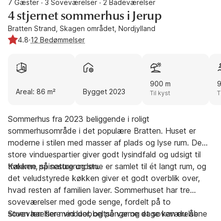
7 Gæster
3 Soveværelser
2 Badeværelser
·
·
4 stjernet sommerhus i Jerup
Bratten Strand, Skagen området, Nordjylland
4.8
·
12 Bedømmelser
900 m
Areal: 86 m²
Bygget 2023
Til kyst
T
Sommerhus fra 2023 beliggende i roligt
sommerhusområde i det populære Bratten. Huset er
moderne i stilen med masser af plads og lyse rum. De
store vinduespartier giver godt lysindfald og udsigt til
træerne på naturgrunden.
Køkken, spisestue og stue er samlet til ét langt rum, og
det veludstyrede køkken giver et godt overblik over,
hvad resten af familien laver. Sommerhuset har tre
soveværelser med gode senge, fordelt på to
soveværelser med dobbeltsenge og et soveværelse
Stuen har flere vinduer, og på varme dage kan du åbne