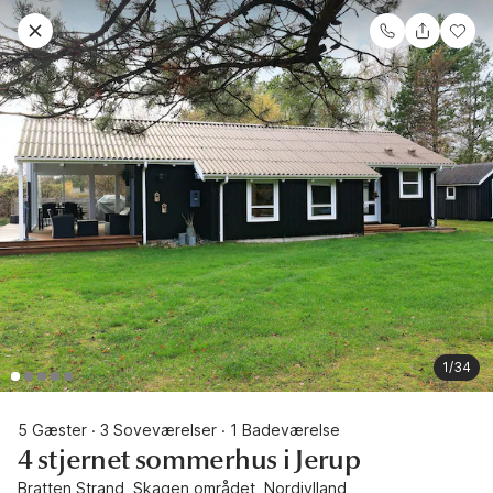
1/34
5 Gæster
3 Soveværelser
1 Badeværelse
·
·
4 stjernet sommerhus i Jerup
Bratten Strand, Skagen området, Nordjylland