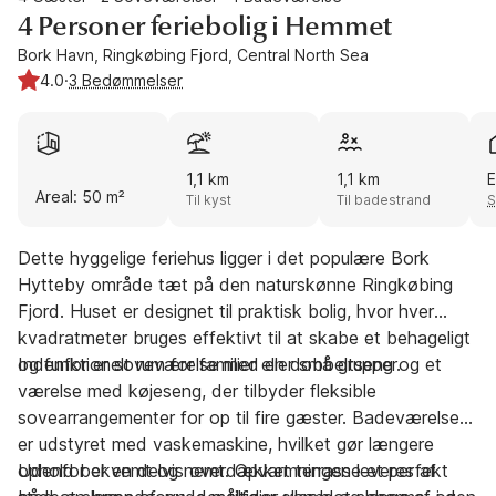
4 Personer feriebolig i Hemmet
Bork Havn, Ringkøbing Fjord, Central North Sea
4.0
·
3 Bedømmelser
1,1 km
1,1 km
E
Areal: 50 m²
Til kyst
Til badestrand
S
Dette hyggelige feriehus ligger i det populære Bork
Hytteby område tæt på den naturskønne Ringkøbing
Fjord. Huset er designet til praktisk bolig, hvor hver
kvadratmeter bruges effektivt til at skabe et behageligt
og funktionelt rum for familier eller små grupper.
Indenfor er soveværelse med en dobbeltseng og et
værelse med køjeseng, der tilbyder fleksible
sovearrangementer for op til fire gæster. Badeværelset
er udstyret med vaskemaskine, hvilket gør længere
ophold bekvemt og nemt. Opvarmningen leveres af
Udenfor er en delvis overdækket terrasse et perfekt