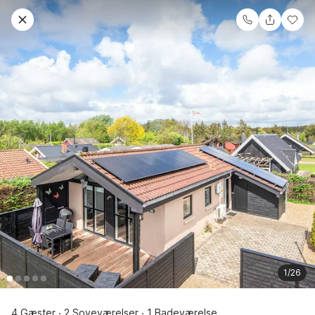
1/26
4 Gæster
2 Soveværelser
1 Badeværelse
·
·