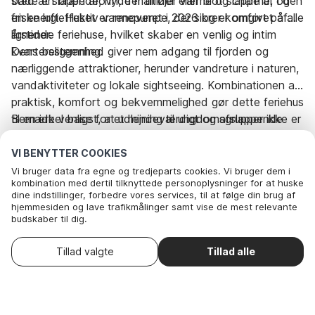
både en brændeovn, der tilføjer varme og charme, og
sted at slappe af, nyde måltider eller blot slappe af i den
en energieffektiv varmepumpe, der sikrer komfort på alle
friske luft. Huset er renoveret i 2026 og er omgivet af
årstider.
lignende feriehuse, hvilket skaber en venlig og intim
kvartersstemning.
Dens beliggenhed giver nem adgang til fjorden og
nærliggende attraktioner, herunder vandreture i naturen,
vandaktiviteter og lokale sightseeing. Kombinationen af
praktisk, komfort og bekvemmelighed gør dette feriehus
til en ideel base for et mindeværdigt og afslappende
Bemærk venligst, at udlejning til ungdomsgrupper ikke er
ophold i Bork Hytteby.
tilladt. Rygning er ikke tilladt i dette sommerhus.
VI BENYTTER COOKIES
Vi bruger data fra egne og tredjeparts cookies. Vi bruger dem i
Rejseperiode og gæster
kombination med dertil tilknyttede personoplysninger for at huske
dine indstillinger, forbedre vores services, til at følge din brug af
hjemmesiden og lave trafikmålinger samt vise de mest relevante
budskaber til dig.
Dato
I dag
-
I morgen
Nedenfor kan du vælge at sige ok til alle cookies eller selv vælge,
Denne feriebolig er ikke tilgængelig på de
Skift
hvilke af vores valgfrie cookies du vil acceptere.
datoer
valgte datoer. Prøv andre datoer.
Gæster
2 Gæster
Tillad valgte
Tillad alle
. Du kan
Læs mere om vores cookie- og privatlivspolitik
trække dit samtykke tilbage
.
Her
Nødvendige: Disse cookies hjælper med at sikre, at vores
hjemmeside fungerer ved at aktivere grundlæggende funktioner
som for eksempel huske listen af favorithuse.