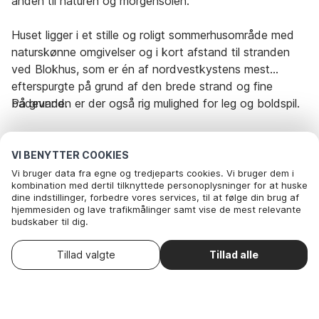
anden til naturen og morgensolen.
Huset ligger i et stille og roligt sommerhusområde med
naturskønne omgivelser og i kort afstand til stranden
ved Blokhus, som er én af nordvestkystens mest
efterspurgte på grund af den brede strand og fine
badevand.
På grunden er der også rig mulighed for leg og boldspil.
Udlejes ikke til ungdomsgrupper.
VI BENYTTER COOKIES
Vi bruger data fra egne og tredjeparts cookies. Vi bruger dem i
Rejseperiode og gæster
kombination med dertil tilknyttede personoplysninger for at huske
dine indstillinger, forbedre vores services, til at følge din brug af
hjemmesiden og lave trafikmålinger samt vise de mest relevante
budskaber til dig.
Dato
Vælg datoer
Nedenfor kan du vælge at sige ok til alle cookies eller selv vælge,
hvilke af vores valgfrie cookies du vil acceptere.
Vælg ankomstdato
Gæster
2 Gæster
Tillad valgte
Tillad alle
. Du kan
Læs mere om vores cookie- og privatlivspolitik
trække dit samtykke tilbage
.
Her
Nødvendige: Disse cookies hjælper med at sikre, at vores
hjemmeside fungerer ved at aktivere grundlæggende funktioner
som for eksempel huske listen af favorithuse.