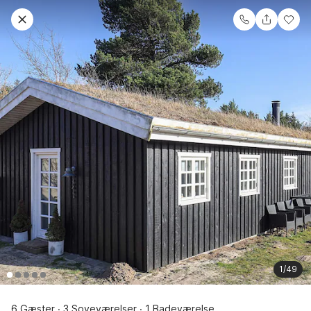
1/49
6 Gæster
3 Soveværelser
1 Badeværelse
·
·