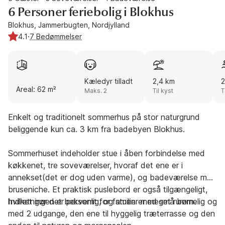
6 Personer feriebolig i Blokhus
Blokhus, Jammerbugten, Nordjylland
4.1
·
7 Bedømmelser
Kæledyr tilladt
2,4 km
2
Areal: 62 m²
Maks. 2
Til kyst
T
Enkelt og traditionelt sommerhus på stor naturgrund
beliggende kun ca. 3 km fra badebyen Blokhus.
Sommerhuset indeholder stue i åben forbindelse med
køkkenet, tre soveværelser, hvoraf det ene er i
annekset(det er dog uden varme), og badeværelse med
bruseniche. Et praktisk puslebord er også tilgængeligt,
hvilket gør det bekvemt for familier med små børn.
Indretningen er personlig, og stuen er meget rummelig og
med 2 udgange, den ene til hyggelig træterrasse og den