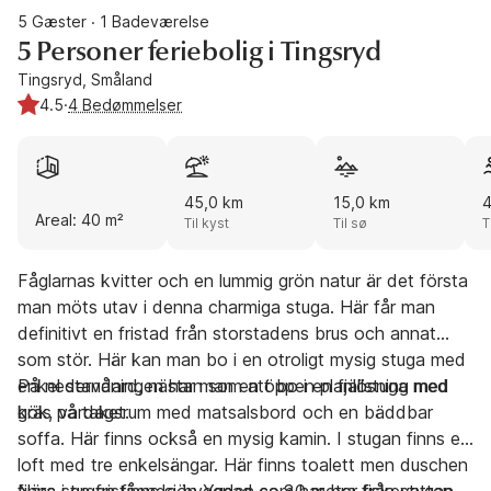
5 Gæster
1 Badeværelse
·
5 Personer feriebolig i Tingsryd
Tingsryd, Småland
4.5
·
4 Bedømmelser
45,0 km
15,0 km
4
Areal: 40 m²
Til kyst
Til sø
T
Fåglarnas kvitter och en lummig grön natur är det första
man möts utav i denna charmiga stuga. Här får man
definitivt en fristad från storstadens brus och annat
som stör. Här kan man bo i en otroligt mysig stuga med
enkel standard, nästan som att bo i en fjällstuga med
På nedervåningen har man en öppen planlösning med
gräs på taket.
kök, vardagsrum med matsalsbord och en bäddbar
soffa. Här finns också en mysig kamin. I stugan finns ett
loft med tre enkelsängar. Här finns toalett men duschen