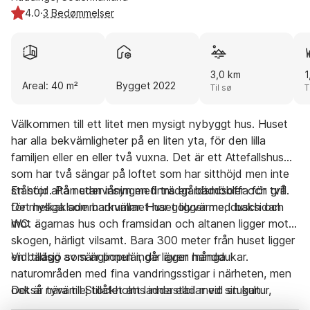
4.0
·
3 Bedømmelser
3,0 km
1
Areal: 40 m²
Bygget 2022
Til sø
T
Välkommen till ett litet men mysigt nybyggt hus. Huset
har alla bekvämligheter på en liten yta, för den lilla
familjen eller en eller två vuxna. Det är ett Attefallshus
som har två sängar på loftet som har sitthöjd men inte
ståhöjd. På nedervåningen finns en bäddsoffa för två.
En stor altan utan insyn med trädgårdsmöbler och grill
Det helkaklade badrummet har golvvärme, dusch och
för mysiga sommarkvällar. Huset ligger med baksidan
WC.
mot ägarnas hus och framsidan och altanen ligger mot
skogen, härligt vilsamt. Bara 300 meter från huset ligger
en badsjö som är populär, de ligger många
Vid tillägg av sänglinnen ingår även handdukar.
naturområden med fina vandringsstigar i närheten, men
också nära till Stockholms innerstad med sin kultur,
Det är tyvärr ej tillåtet att ladda elbilar vid stugan.
restauranger och teatrar. Där kan ni uppleva allt från