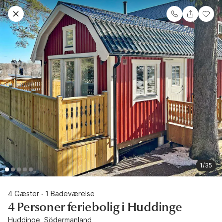
1/35
4 Gæster
1 Badeværelse
·
4 Personer feriebolig i Huddinge
Huddinge, Södermanland