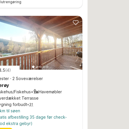
 slutrengøring
4.5
(
4
)
ster
·
2 Soveværelser
erøy
iskehus/Fiskehus+
Havemøbler
verdækket Terrasse
ygning forbudt
+
31
km til søen
atis afbestilling 35 dage før check-
od ekstra gebyr)