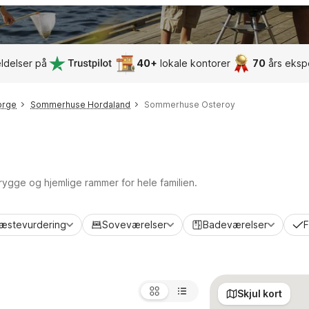
ldelser på
40+
lokale kontorer
70
års eksp
orge
Sommerhuse Hordaland
Sommerhuse Osteroy
 trygge og hjemlige rammer for hele familien.
æstevurdering
Soveværelser
Badeværelser
F
Skjul kort