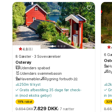
4.8
(
8
)
6 Gæ
8 Gæster
·
3 Soveværelser
Ost
Osterøy
H
Udendørs spabad
R
Udendørs svømmebassin
Havemøbler
Rygning forbudt
+
30
250m til kyst
2k
Gratis afbestilling 35 dage før check-
Gr
in
(mod ekstra gebyr)
in
(m
19% rabat
32%
7.829 DKK
9.694 DKK
i 7 nætter
8.65