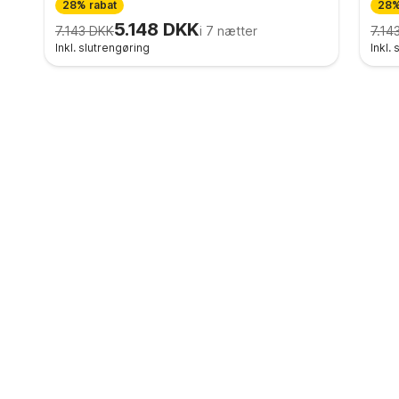
28% rabat
28%
5.148 DKK
7.143 DKK
i 7 nætter
7.14
Inkl. slutrengøring
Inkl.