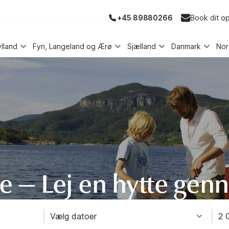
+45 89880266
Book dit o
ylland
Fyn, Langeland og Ærø
Sjælland
Danmark
No
ge — Lej en hytte ge
Vælg datoer
2 