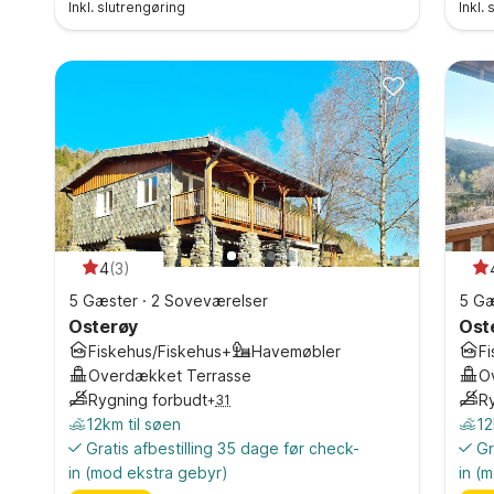
Inkl. slutrengøring
Inkl.
4
(
3
)
5 Gæster
·
2 Soveværelser
5 Gæ
Osterøy
Ost
Fiskehus/Fiskehus+
Havemøbler
F
Overdækket Terrasse
O
Rygning forbudt
R
+
31
12km til søen
12
Gratis afbestilling 35 dage før check-
Gr
in
(mod ekstra gebyr)
in
(m