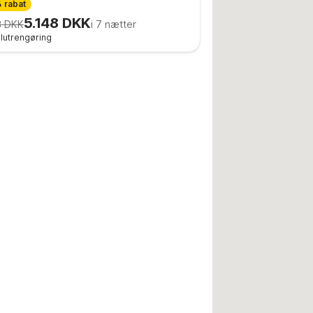
 rabat
5.148 DKK
3 DKK
i 7 nætter
 slutrengøring