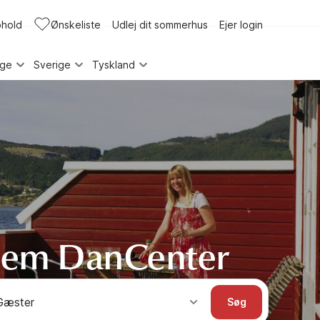
phold
Ønskeliste
Udlej dit sommerhus
Ejer login
rge
Sverige
Tyskland
nnem DanCenter
Gæster
Søg