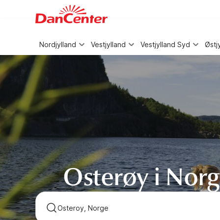
WIZARD MEMBER
Nordjylland
Vestjylland
Vestjylland Syd
Østj
Osterøy i Nor