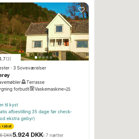
4.7
(
3
)
ster
·
3 Soveværelser
erøy
avemøbler
Terrasse
ygning forbudt
Vaskemaskine
+
25
m til kyst
atis afbestilling 35 dage før check-
od ekstra gebyr)
 rabat
5.924 DKK
6 DKK
i 7 nætter