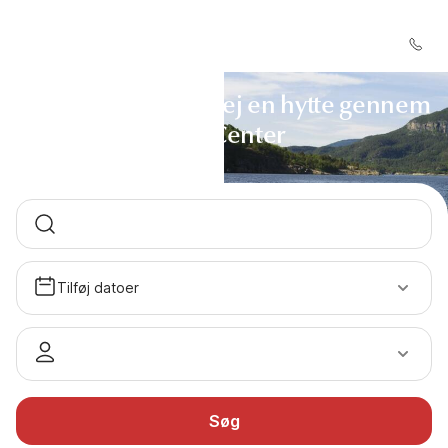
Halden i Norge — Lej en hytte gennem
DanCenter
Tilføj datoer
Søg