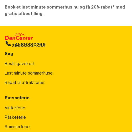
Book et last minute sommerhus nu og få 20% rabat* med
gratis afbestilling.
+4589880266
Søg
Bestil gavekort
Last minute sommerhuse
Rabat til attraktioner
Sæsonferie
Vinterferie
Påskeferie
Sommerferie